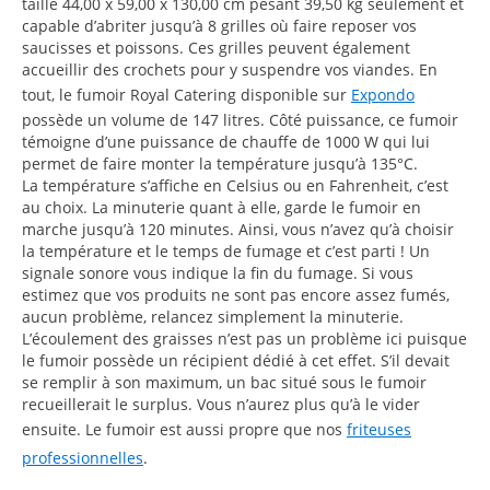
taille 44,00 x 59,00 x 130,00 cm pesant 39,50 kg seulement et
capable d’abriter jusqu’à 8 grilles où faire reposer vos
saucisses et poissons. Ces grilles peuvent également
accueillir des crochets pour y suspendre vos viandes. En
tout, le fumoir Royal Catering disponible sur
Expondo
possède un volume de 147 litres. Côté puissance, ce fumoir
témoigne d’une puissance de chauffe de 1000 W qui lui
permet de faire monter la température jusqu’à 135°C.
La température s’affiche en Celsius ou en Fahrenheit, c’est
au choix. La minuterie quant à elle, garde le fumoir en
marche jusqu’à 120 minutes. Ainsi, vous n’avez qu’à choisir
la température et le temps de fumage et c’est parti ! Un
signale sonore vous indique la fin du fumage. Si vous
estimez que vos produits ne sont pas encore assez fumés,
aucun problème, relancez simplement la minuterie.
L’écoulement des graisses n’est pas un problème ici puisque
le fumoir possède un récipient dédié à cet effet. S’il devait
se remplir à son maximum, un bac situé sous le fumoir
recueillerait le surplus. Vous n’aurez plus qu’à le vider
ensuite. Le fumoir est aussi propre que nos
friteuses
professionnelles
.