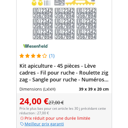
(1)
Kit apiculture - 45 pièces - Lève
cadres - Fil pour ruche - Roulette zig
zag - Sangle pour ruche - Numéros -
Support de seau - Grattoir à miel
Dimensions (LxlxH)
39 x 39 x 20 cm
24,00 €
27,00 €
Prix le plus bas pour cet article les 30 j précédant cette
réduction : 27,00 €
Prix réduit pour une durée limitée
Meilleur prix garanti