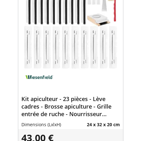
Kit apiculteur - 23 pièces - Lève
cadres - Brosse apiculture - Grille
entrée de ruche - Nourrisseur
abeille - Piège à insectes
Dimensions (LxlxH)
24 x 32 x 20 cm
43,00 €