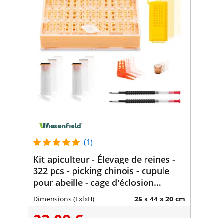
(1)
Kit apiculteur - Élevage de reines -
322 pcs - picking chinois - cupule
pour abeille - cage d'éclosion
"bigoudi"
Dimensions (LxlxH)
25 x 44 x 20 cm