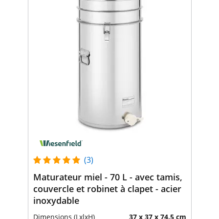
(3)
Maturateur miel - 70 L - avec tamis,
couvercle et robinet à clapet - acier
inoxydable
Dimensions (LxlxH)
37 x 37 x 74.5 cm