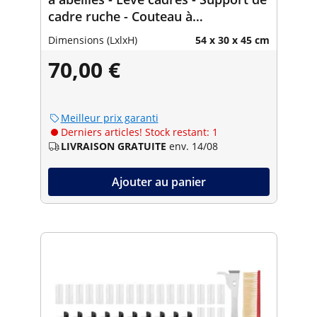
cadre ruche - Couteau à
désoperculer - Pièges à insectes
Dimensions (LxlxH)
54 x 30 x 45 cm
70,00 €
Meilleur prix garanti
Derniers articles! Stock restant: 1
LIVRAISON GRATUITE
env. 14/08
Ajouter au panier