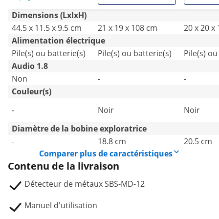
Dimensions (LxlxH)
44.5 x 11.5 x 9.5 cm
21 x 19 x 108 cm
20 x 20 x
Alimentation électrique
Pile(s) ou batterie(s)
Pile(s) ou batterie(s)
Pile(s) ou
Audio 1.8
Non
-
-
Couleur(s)
-
Noir
Noir
Diamètre de la bobine exploratrice
-
18.8 cm
20.5 cm
Comparer plus de caractéristiques
Contenu de la livraison
Détecteur de métaux SBS-MD-12
Manuel d'utilisation