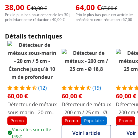
38,00 €
64,00 €
40,00 €
67,00 €
Prix le plus bas pour cet article les 30 j
Prix le plus bas pour cet article les 30
précédant cette réduction : 40,00 €
précédant cette réduction : 67,00 €
Détails techniques
(12)
(19)
60,00 €
60,00 €
60,00 €
Détecteur de métaux
Détecteur de métaux
Détecteu
sous-marin - 20 cm /
- 200 cm / 25 cm - Ø
- 200 cm 
5 cm - Étanche
18,8
20,5
Promo
Promo
Populaire
Promo
jusqu'à 10 m de
Vous êtes sur cette
Voir l'article
Voir 
page
profondeur