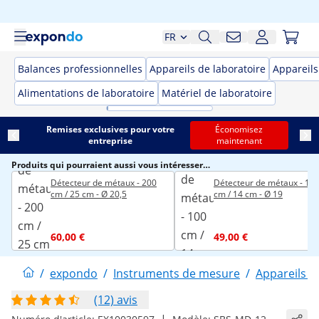
FR
Balances professionnelles
Appareils de laboratoire
Appareil
Alimentations de laboratoire
Matériel de laboratoire
Remises exclusives pour votre
Économisez
entreprise
maintenant
Produits qui pourraient aussi vous intéresser…
Détecteur de métaux - 200
Détecteur de métaux - 10
cm / 25 cm - Ø 20,5
cm / 14 cm - Ø 19
60,00 €
49,00 €
/
expondo
/
Instruments de mesure
/
Appareils 
(12) avis