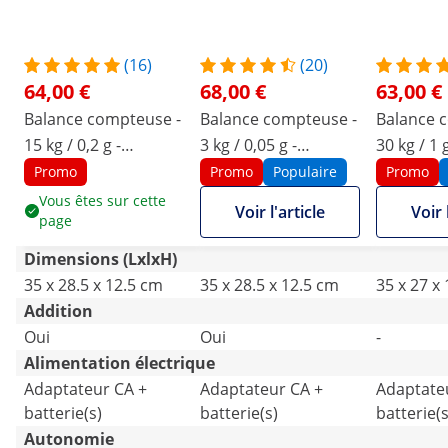
(16)
(20)
64,00 €
68,00 €
63,00 €
Balance compteuse -
Balance compteuse -
Balance 
15 kg / 0,2 g -
3 kg / 0,05 g -
30 kg / 1 g
22,8 x 28 cm - 80 h
22,8 x 28 cm - 80 h
21 x 27 c
Promo
Promo
Populaire
Promo
d'autonomie -
d'autonomie -
LCD
Vous êtes sur cette
Voir l'article
Voir 
page
3 écrans LCD
3 écrans LCD
Dimensions (LxlxH)
35 x 28.5 x 12.5 cm
35 x 28.5 x 12.5 cm
35 x 27 x
Addition
Oui
Oui
-
Alimentation électrique
Adaptateur CA +
Adaptateur CA +
Adaptate
batterie(s)
batterie(s)
batterie(s
Autonomie