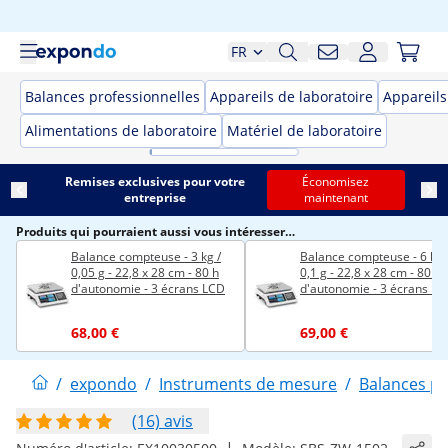
FR
Balances professionnelles
Appareils de laboratoire
Appareil
Alimentations de laboratoire
Matériel de laboratoire
Remises exclusives pour votre
Économisez
entreprise
maintenant
Produits qui pourraient aussi vous intéresser…
Balance compteuse - 3 kg /
Balance compteuse - 6 kg 
0,05 g - 22,8 x 28 cm - 80 h
0,1 g - 22,8 x 28 cm - 80 h
d'autonomie - 3 écrans LCD
d'autonomie - 3 écrans L
68,00 €
69,00 €
/
expondo
/
Instruments de mesure
/
Balances pr
(16) avis