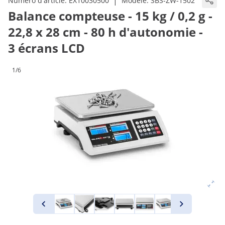
|
Numéro d'article:
EX10030500
Modèle:
SBS-ZW-1502
Balance compteuse - 15 kg / 0,2 g -
22,8 x 28 cm - 80 h d'autonomie -
3 écrans LCD
1/6