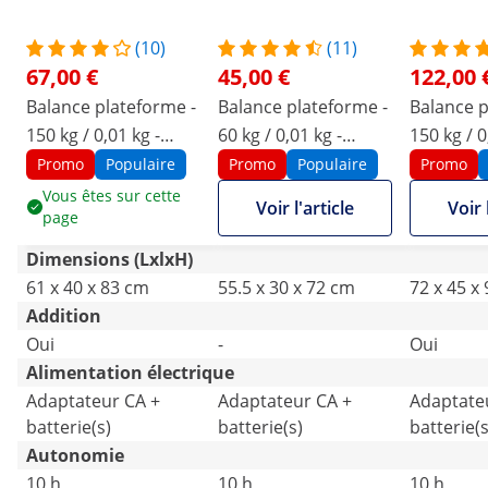
(10)
(11)
67,00 €
45,00 €
122,00 
Balance plateforme -
Balance plateforme -
Balance p
150 kg / 0,01 kg -
60 kg / 0,01 kg -
150 kg / 0
50 x 40 cm - LED
40 x 30 cm - LED
60 x 45 c
Promo
Populaire
Promo
Populaire
Promo
écran LC
Vous êtes sur cette
Voir l'article
Voir 
page
Dimensions (LxlxH)
61 x 40 x 83 cm
55.5 x 30 x 72 cm
72 x 45 x
Addition
Oui
-
Oui
Alimentation électrique
Adaptateur CA +
Adaptateur CA +
Adaptate
batterie(s)
batterie(s)
batterie(s
Autonomie
10 h
10 h
10 h