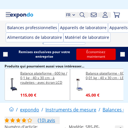
FR
Balances professionnelles
Appareils de laboratoire
Appareil
Alimentations de laboratoire
Matériel de laboratoire
Remises exclusives pour votre
Économisez
entreprise
maintenant
Produits qui pourraient aussi vous intéresser…
Balance plateforme - 600 kg /
Balance plateforme - 60 kg
0,1 kg - 40 x 30 cm - à
0,01 kg - 40 x 30 cm - LED
roulettes - avec écran LCD
115,00 €
45,00 €
/
expondo
/
Instruments de mesure
/
Balances pr
(10) avis
Numéro d'article:
Modèle:
SBS-PF-