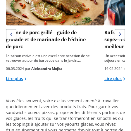
Échine de porc grillé – guide de
Rafraîchis
grillade et de marinade de l’échine
soyez : co
de porc
meilleur fr
La saison estivale est une excellente occasion de se
Un accessoire pr
retrouver autour du barbecue dans le jardin.…
séjours en camp
06.03.2024 par
Aleksandra Mojka
16.02.2024 par
Lire plus
Lire plus
Vous êtes souvent, voire exclusivement amené à travailler
quotidiennement avec des produits frais. Pour garnir vos
sandwichs ou vos pizzas, proposer les différents parfums de
vos glaces, les fruits qui se transformeront en smoothies ou
les toppings à ajouter sur vos yaourts glacés, vous rêvez
d’un équipement qui vous permette d’avoir tout à portée de