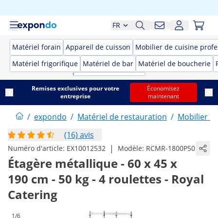
FR
Matériel forain
Appareil de cuisson
Mobilier de cuisine prof
Matériel frigorifique
Matériel de bar
Matériel de boucherie
Remises exclusives pour votre
Économisez
entreprise
maintenant
/
expondo
/
Matériel de restauration
/
Mobilier d
(16) avis
|
Numéro d'article:
EX10012532
Modèle:
RCMR-1800P50
Étagère métallique - 60 x 45 x
190 cm - 50 kg - 4 roulettes - Royal
Catering
1/6