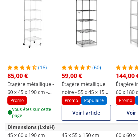
(16)
(60)
85,00 €
59,00 €
144,00 
Étagère métallique -
Étagère métallique
Étagère i
60 x 45 x 190 cm -
noire - 55 x 45 x 150
60 x 180 
50 kg - 4 roulettes -
cm - 150 kg
Catering 
Promo
Promo
Populaire
Promo
Royal Catering
Vous êtes sur cette
Voir l'article
Voir 
page
Dimensions (LxlxH)
45 x 60 x 190 cm
45 x 55 x 150 cm
60 x 60 x