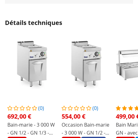
Détails techniques
(0)
(0)
692,00 €
554,00 €
499,00 
Bain-marie - 3 000 W
Occasion Bain-marie
Bain Mari
- GN 1/2 - GN 1/3 -
- 3 000 W - GN 1/2 -
GN - avec