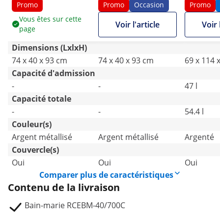
robinet - meuble bas
GN 1/3 - robinet -
comparti
Promo
Promo
Occasion
Promo
(40 x 73 cm) - Royal
meuble bas
viande
Vous êtes sur cette
Voir l'article
Voir 
page
Catering
(40 x 73 cm) - Royal
Catering
Dimensions (LxlxH)
74 x 40 x 93 cm
74 x 40 x 93 cm
69 x 114 
Capacité d'admission
-
-
47 l
Capacité totale
-
-
54.4 l
Couleur(s)
Argent métallisé
Argent métallisé
Argenté
Couvercle(s)
Oui
Oui
Oui
Comparer plus de caractéristiques
Contenu de la livraison
Bain-marie RCEBM-40/700C