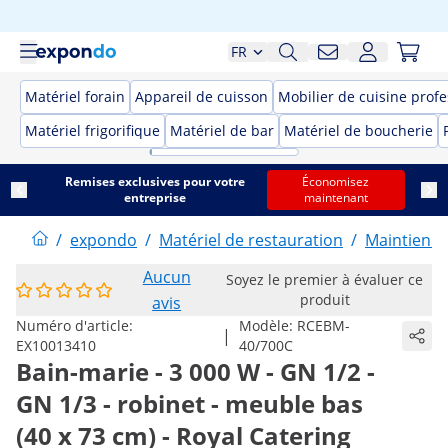
FR
Matériel forain
Appareil de cuisson
Mobilier de cuisine prof
Matériel frigorifique
Matériel de bar
Matériel de boucherie
Remises exclusives pour votre
Économisez
entreprise
maintenant
/
expondo
/
Matériel de restauration
/
Maintien a
Aucun
Soyez le premier à évaluer ce
produit
avis
Numéro d'article:
Modèle:
RCEBM-
|
EX10013410
40/700C
Bain-marie - 3 000 W - GN 1/2 -
GN 1/3 - robinet - meuble bas
(40 x 73 cm) - Royal Catering