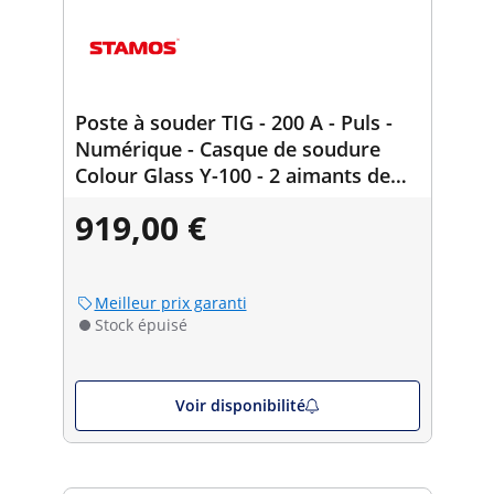
Poste à souder TIG - 200 A - Puls -
Numérique - Casque de soudure
Colour Glass Y-100 - 2 aimants de
soudure 30/45/60/75/90/105/135° -
919,00 €
25 kg
Meilleur prix garanti
Stock épuisé
Voir disponibilité