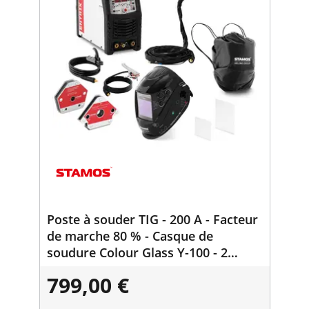
Poste à souder TIG - 200 A - Facteur
de marche 80 % - Casque de
soudure Colour Glass Y-100 - 2
aimants de soudure
799,00 €
30/45/60/75/90/105/135° - 25 kg