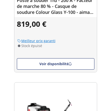
Poste à souder TIG - 200 A - Facteur
de marche 80 % - Casque de
soudure Colour Glass Y-100 - aimant
de soudure 30/45/60/75/90/105° - 50
819,00 €
kg
Meilleur prix garanti
Stock épuisé
Voir disponibilité