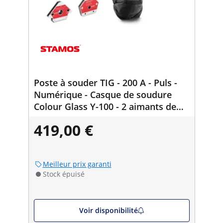
Poste à souder TIG - 200 A - Puls -
Numérique - Casque de soudure
Colour Glass Y-100 - 2 aimants de
soudure 30/45/60/75/90/105/135° -
419,00 €
25 kg
Meilleur prix garanti
Stock épuisé
Voir disponibilité