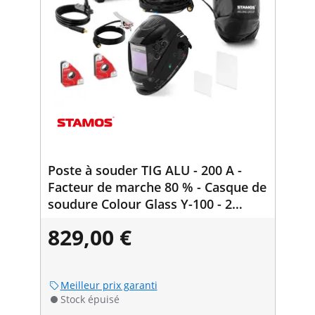
Poste à souder TIG ALU - 200 A -
Facteur de marche 80 % - Casque de
soudure Colour Glass Y-100 - 2
aimants de soudure 30/45/60/90° -
829,00 €
15 kg
Meilleur prix garanti
Stock épuisé