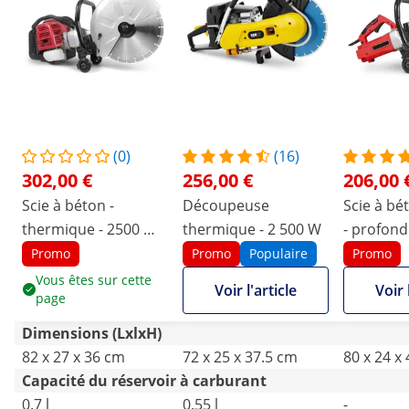
(0)
(16)
302,00 €
256,00 €
206,00 
Scie à béton -
Découpeuse
Scie à bé
thermique - 2500 W -
thermique - 2 500 W
- profond
profondeur de
coupe 1
Promo
Promo
Populaire
Promo
coupe 120 mm
Vous êtes sur cette
Voir l'article
Voir 
page
Dimensions (LxlxH)
82 x 27 x 36 cm
72 x 25 x 37.5 cm
80 x 24 x
Capacité du réservoir à carburant
0.7 l
0.55 l
-