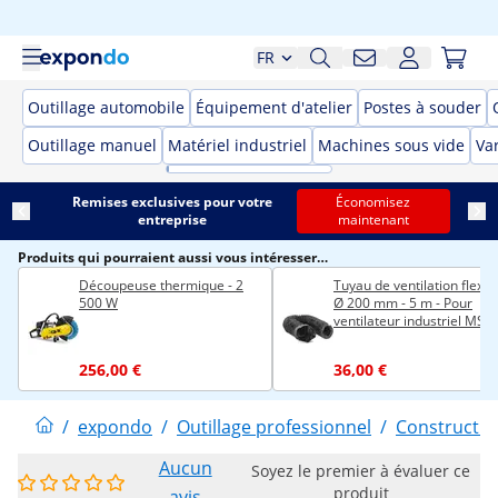
FR
Outillage automobile
Équipement d'atelier
Postes à souder
Outillage manuel
Matériel industriel
Machines sous vide
Var
Remises exclusives pour votre
Économisez
entreprise
maintenant
Produits qui pourraient aussi vous intéresser…
Découpeuse thermique - 2
Tuyau de ventilation flexibl
500 W
Ø 200 mm - 5 m - Pour
ventilateur industriel MSW
IB-01
256,00 €
36,00 €
/
expondo
/
Outillage professionnel
/
Constructio
Aucun
Soyez le premier à évaluer ce
produit
avis