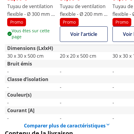
Tuyau de ventilation
Tuyau de ventilation
Tuyau de 
flexible - Ø 300 mm -
flexible - Ø 200 mm -
flexible 
5 m - Pour
5 m - Pour
5 m - Pou
Promo
Promo
Promo
ventilateur industriel
ventilateur industriel
ventilateu
Vous êtes sur cette
Voir l'article
Voir 
page
MSW-IB-02
MSW-IB-01
MSW-IB-0
Dimensions (LxlxH)
30 x 30 x 500 cm
20 x 20 x 500 cm
30 x 30 x
Bruit émis
-
-
-
Classe d’isolation
-
-
-
Couleur(s)
-
-
-
Courant [A]
-
-
-
Comparer plus de caractéristiques
Contenu de la livraison