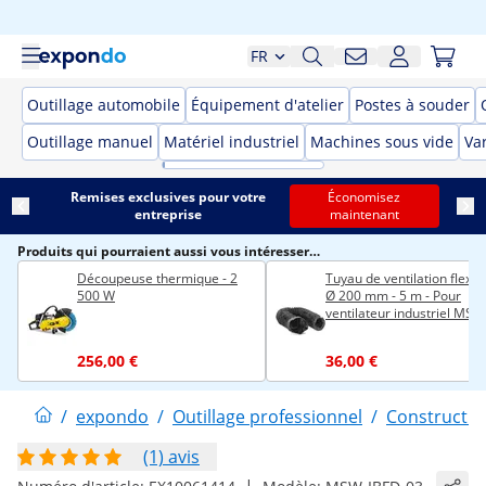
FR
Outillage automobile
Équipement d'atelier
Postes à souder
Outillage manuel
Matériel industriel
Machines sous vide
Var
Remises exclusives pour votre
Économisez
entreprise
maintenant
Produits qui pourraient aussi vous intéresser…
Découpeuse thermique - 2
Tuyau de ventilation flexibl
500 W
Ø 200 mm - 5 m - Pour
ventilateur industriel MSW
IB-01
256,00 €
36,00 €
/
expondo
/
Outillage professionnel
/
Constructio
(1) avis