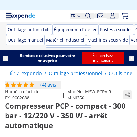
FR
Outillage automobile
Équipement d'atelier
Postes à souder
Outillage manuel
Matériel industriel
Machines sous vide
Var
Remises exclusives pour votre
Économisez
entreprise
maintenant
/
expondo
/
Outillage professionnel
/
Outils pneu
(4) avis
Numéro d'article:
Modèle:
MSW-PCPAIR
|
EX10062688
MINI350
Compresseur PCP - compact - 300
bar - 12/220 V - 350 W - arrêt
automatique