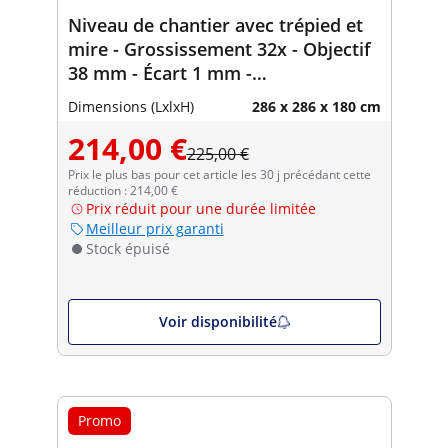
Niveau de chantier avec trépied et
mire - Grossissement 32x - Objectif
38 mm - Écart 1 mm -
Compensateur à amortissement
Dimensions (LxlxH)
286 x 286 x 180 cm
magnétique
214,00 €
225,00 €
Prix le plus bas pour cet article les 30 j précédant cette
réduction : 214,00 €
Prix réduit pour une durée limitée
Meilleur prix garanti
Stock épuisé
Voir disponibilité
Promo