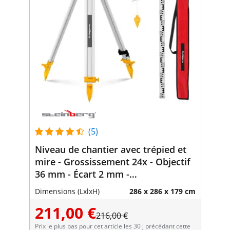
(5)
Niveau de chantier avec trépied et
mire - Grossissement 24x - Objectif
36 mm - Écart 2 mm -
Compensateur à amortissement
Dimensions (LxlxH)
286 x 286 x 179 cm
pneumatique
211,00 €
216,00 €
Prix le plus bas pour cet article les 30 j précédant cette