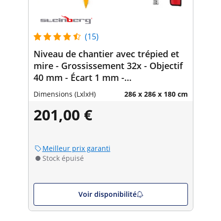
(15)
Niveau de chantier avec trépied et
mire - Grossissement 32x - Objectif
40 mm - Écart 1 mm -
Compensateur à amortissement
Dimensions (LxlxH)
286 x 286 x 180 cm
pneumatique
201,00 €
Meilleur prix garanti
Stock épuisé
Voir disponibilité