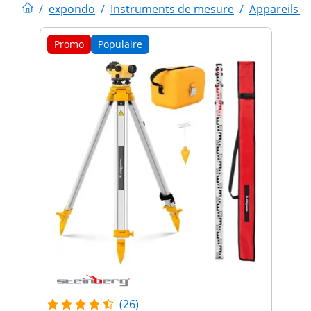
/
expondo
/
Instruments de mesure
/
Appareils 
Promo
Populaire
(26)