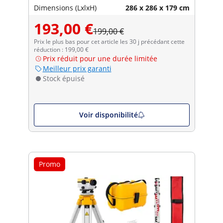
Compensateur à amortissement
Dimensions (LxlxH)
286 x 286 x 179 cm
magnétique
193,00 €
199,00 €
Prix le plus bas pour cet article les 30 j précédant cette
réduction : 199,00 €
Prix réduit pour une durée limitée
Meilleur prix garanti
Stock épuisé
Voir disponibilité
Promo