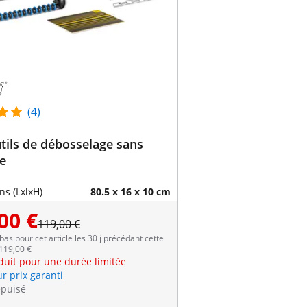
(4)
utils de débosselage sans
e
s (LxlxH)
80.5 x 16 x 10 cm
00 €
119,00 €
 bas pour cet article les 30 j précédant cette
 119,00 €
éduit pour une durée limitée
r prix garanti
épuisé