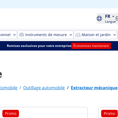
FR
Langue
ionnel
Instruments de mesure
Maison et jardin
Remises exclusives pour votre entreprise
Économisez maintenant
e
utomobile
/
Outillage automobile
/
Extracteur mécanique
Promo
Promo