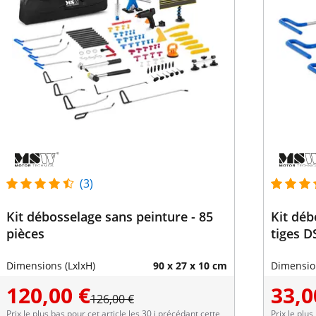
(3)
Kit débosselage sans peinture - 85
Kit déb
pièces
tiges D
Dimensions (LxlxH)
90 x 27 x 10 cm
Dimension
120,00 €
33,0
126,00 €
Prix le plus bas pour cet article les 30 j précédant cette
Prix le plus