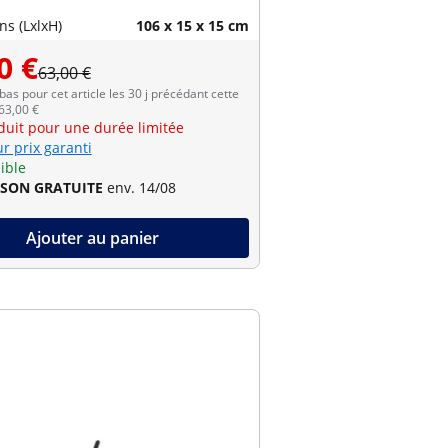
s (LxlxH)
106 x 15 x 15 cm
0 €
63,00 €
 bas pour cet article les 30 j précédant cette
 63,00 €
éduit pour une durée limitée
r prix garanti
ible
ISON GRATUITE
env. 14/08
Ajouter au panier