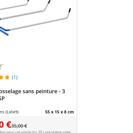
(1)
osselage sans peinture - 3
SP
s (LxlxH)
55 x 15 x 8 cm
0 €
35,00 €
 bas pour cet article les 30 j précédant cette