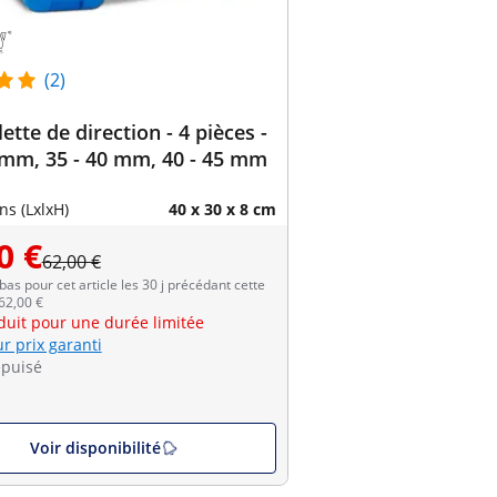
(2)
lette de direction - 4 pièces -
 mm, 35 - 40 mm, 40 - 45 mm
s (LxlxH)
40 x 30 x 8 cm
0 €
62,00 €
 bas pour cet article les 30 j précédant cette
 62,00 €
éduit pour une durée limitée
r prix garanti
épuisé
Voir disponibilité