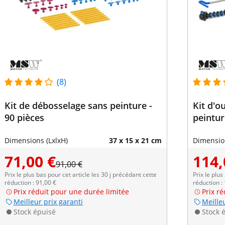
(8)
Kit de débosselage sans peinture -
Kit d'o
90 pièces
peintur
Dimensions (LxlxH)
37 x 15 x 21 cm
Dimension
71,00 €
114,
91,00 €
Prix le plus bas pour cet article les 30 j précédant cette
Prix le plus
réduction : 91,00 €
réduction :
Prix réduit pour une durée limitée
Prix r
Meilleur prix garanti
Meilleu
Stock épuisé
Stock 