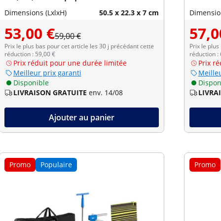
Dimensions (LxlxH)
50.5 x 22.3 x 7 cm
Dimension
53,00 €
57,0
59,00 €
Prix le plus bas pour cet article les 30 j précédant cette
Prix le plus
réduction : 59,00 €
réduction :
Prix réduit pour une durée limitée
Prix r
Meilleur prix garanti
Meilleu
Disponible
Dispon
LIVRAISON GRATUITE
env. 14/08
LIVRA
Ajouter au panier
Promo
Populaire
Promo