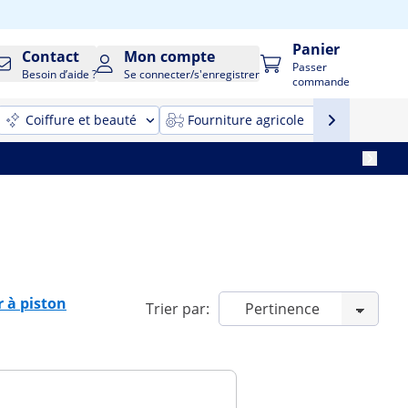
Panier
Contact
Mon compte
Passer
Besoin d’aide ?
Se connecter/s'enregistrer
commande
Coiffure et beauté
Fourniture agricole
Nettoyag
 à piston
Trier par: