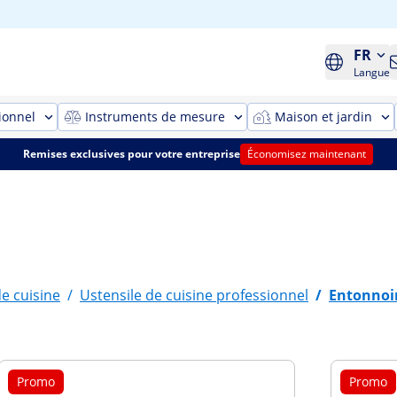
FR
Langue
ionnel
Instruments de mesure
Maison et jardin
Remises exclusives pour votre entreprise
Économisez maintenant
de cuisine
/
Ustensile de cuisine professionnel
/
Entonnoir
Promo
Promo