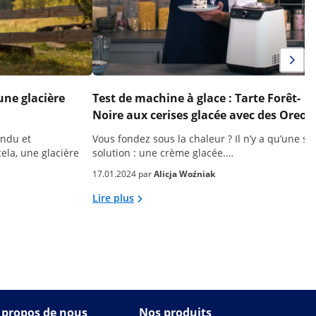
une glacière
Test de machine à glace : Tarte Forêt-
Noire aux cerises glacée avec des Oreo
endu et
Vous fondez sous la chaleur ? Il n’y a qu’une se
ela, une glacière
solution : une crème glacée.…
17.01.2024 par
Alicja Woźniak
Lire plus
 propos de nous
Nos produits