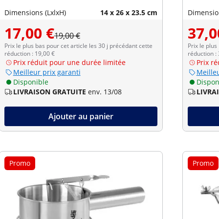
Dimensions (LxlxH)
14 x 26 x 23.5 cm
Dimension
17,00 €
37,0
19,00 €
Prix le plus bas pour cet article les 30 j précédant cette
Prix le plus
réduction : 19,00 €
réduction :
Prix réduit pour une durée limitée
Prix r
Meilleur prix garanti
Meilleu
Disponible
Dispon
LIVRAISON GRATUITE
env. 13/08
LIVRA
Ajouter au panier
Promo
Promo