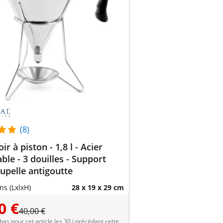
(8)
r à piston - 1,8 l - Acier
ble - 3 douilles - Support
upelle antigoutte
s (LxlxH)
28 x 19 x 29 cm
0 €
40,00 €
 bas pour cet article les 30 j précédant cette