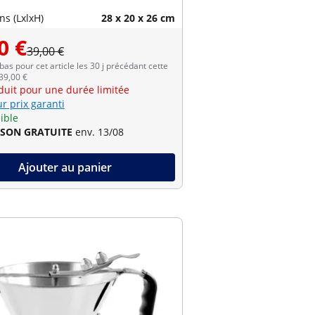
s (LxlxH)
28 x 20 x 26 cm
0 €
39,00 €
 bas pour cet article les 30 j précédant cette
 39,00 €
éduit pour une durée limitée
r prix garanti
ible
ISON GRATUITE
env. 13/08
Ajouter au panier