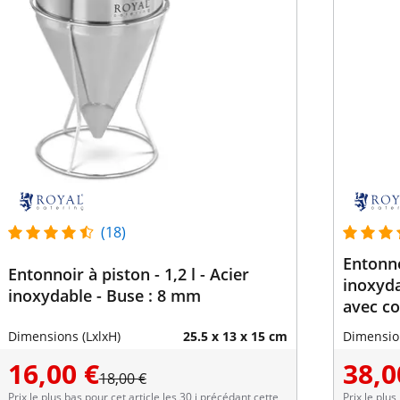
(18)
Entonnoi
Entonnoir à piston - 1,2 l - Acier
inoxyda
inoxydable - Buse : 8 mm
avec co
Dimensions (LxlxH)
25.5 x 13 x 15 cm
Dimension
16,00 €
38,0
18,00 €
Prix le plus bas pour cet article les 30 j précédant cette
Prix le plus