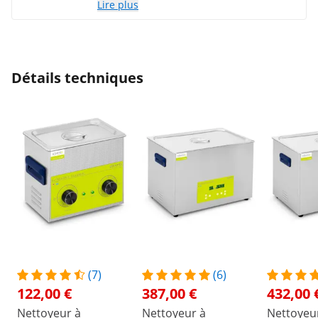
Lire plus
exactement comme je l'espérais. Emballé
en toute sécurité et le produit fonctionne
comme il se doit. Je recommande
fortement ce produit.
Détails techniques
(7)
(6)
122,00 €
387,00 €
432,00 
Nettoyeur à
Nettoyeur à
Nettoyeu