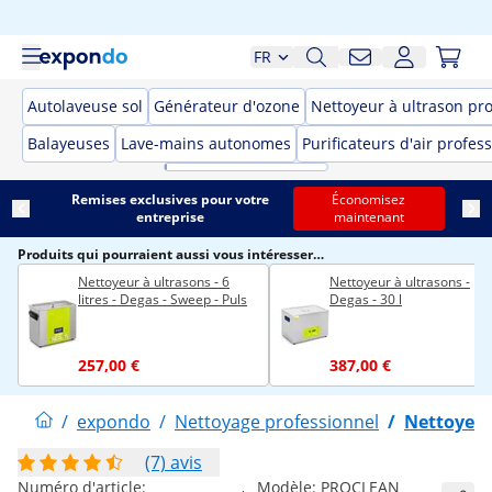
FR
Autolaveuse sol
Générateur d'ozone
Nettoyeur à ultrason pr
Balayeuses
Lave-mains autonomes
Purificateurs d'air profes
Remises exclusives pour votre
Économisez
entreprise
maintenant
Produits qui pourraient aussi vous intéresser…
Nettoyeur à ultrasons - 6
Nettoyeur à ultrasons -
litres - Degas - Sweep - Puls
Degas - 30 l
257,00 €
387,00 €
/
expondo
/
Nettoyage professionnel
/
Nettoyeur
(7) avis
Numéro d'article:
Modèle:
PROCLEAN