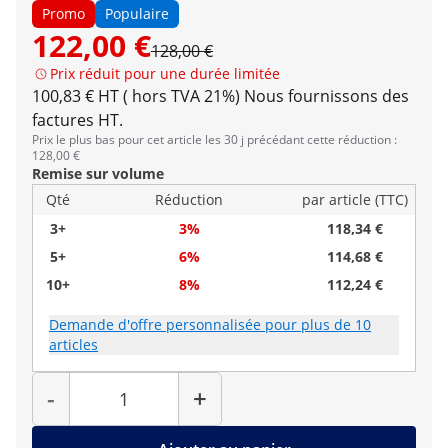
Promo
Populaire
122,00 €
128,00 €
Prix réduit pour une durée limitée
100,83 € HT ( hors TVA 21%)
Nous fournissons des
factures HT.
Prix le plus bas pour cet article les 30 j précédant cette réduction :
128,00 €
Remise sur volume
Qté
Réduction
par article (TTC)
3+
3%
118,34 €
5+
6%
114,68 €
10+
8%
112,24 €
Demande d'offre personnalisée pour plus de 10
articles
Quantité
-
+