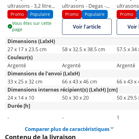
ultrasons - 3,2 litres -
ultrasons - Degas -
ultrasons 
120 watts
30 l
600 watts
Promo
Populaire
Promo
Populaire
Promo
Vous êtes sur cette
Voir l'article
Voir 
page
Dimensions (LxlxH)
27 x 17 x 23.5 cm
58 x 32.5 x 38.5 cm
57.5 x 34
Couleur(s)
Argenté
Argenté
Argenté
Dimensions de l'envoi (LxlxH)
33 x 25 x 32 cm
66 x 43 x 46 cm
66 x 43 x
Dimensions internes récipient(s) (LxlxH) [cm]
24 x 14 x 10
50 x 30 x 20
50 x 29.5 
Durée [h]
-
-
1
Comparer plus de caractéristiques
Contenu de la livraison