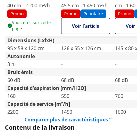
40 cm - 2 200 m²/h -
45,5 cm - 1 450 m²/h
cm - 1 60
à guidage manuel
guidage 
Promo
Promo
Populaire
Promo
Vous êtes sur cette
Voir l'article
Voir 
page
Dimensions (LxlxH)
95 x 58 x 120 cm
126 x 55 x 126 cm
145 x 80 
Autonomie
3 h
-
-
Bruit émis
60 dB
68 dB
68 dB
Capacité d'aspiration [mm/H2O]
160
550
760
Capacité de service [m²/h]
2200
1450
1600
Comparer plus de caractéristiques
Contenu de la livraison