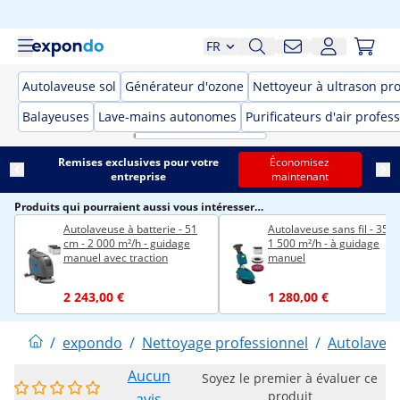
FR
Autolaveuse sol
Générateur d'ozone
Nettoyeur à ultrason pr
Balayeuses
Lave-mains autonomes
Purificateurs d'air profes
Remises exclusives pour votre
Économisez
entreprise
maintenant
Produits qui pourraient aussi vous intéresser…
Autolaveuse à batterie - 51
Autolaveuse sans fil - 35 c
cm - 2 000 m²/h - guidage
1 500 m²/h - à guidage
manuel avec traction
manuel
2 243,00 €
1 280,00 €
/
expondo
/
Nettoyage professionnel
/
Autolaveus
Aucun
Soyez le premier à évaluer ce
produit
avis