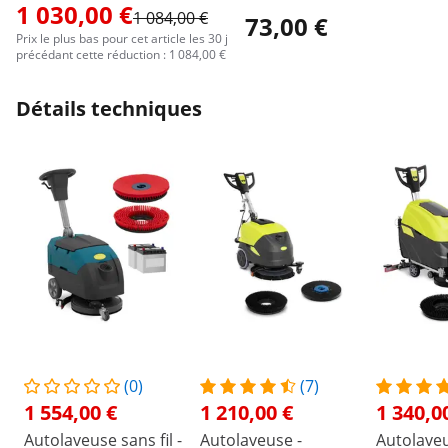
1 030,00 €
1 084,00 €
73,00 €
Prix le plus bas pour cet article les 30 j
précédant cette réduction : 1 084,00 €
Détails techniques
(0)
(7)
1 554,00 €
1 210,00 €
1 340,0
Autolaveuse sans fil -
Autolaveuse -
Autolaveu