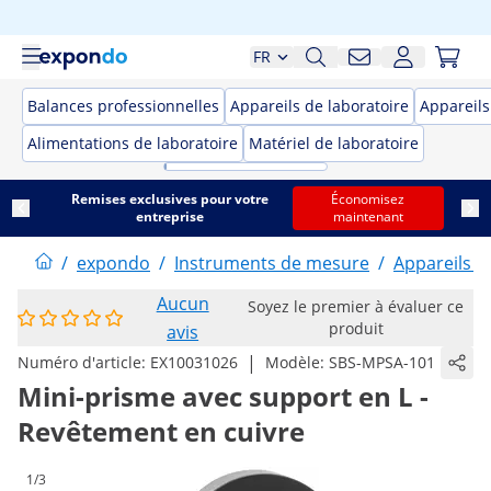
FR
Balances professionnelles
Appareils de laboratoire
Appareil
Alimentations de laboratoire
Matériel de laboratoire
Remises exclusives pour votre
Économisez
entreprise
maintenant
/
expondo
/
Instruments de mesure
/
Appareils 
Aucun
Soyez le premier à évaluer ce
produit
avis
|
Numéro d'article:
EX10031026
Modèle:
SBS-MPSA-101
Mini-prisme avec support en L -
Revêtement en cuivre
1/3