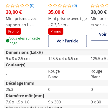
(0)
(0)
30,00 €
35,00 €
38,00 €
Mini-prisme avec
Mini-prisme avec tige
Mini-pris
support en L -
- Ø 3,5 cm -
et socle -
Revêtement en
revêtement argenté
revêteme
Promo
Promo
Voir 
cuivre
Vous êtes sur cette
Voir l'article
page
Dimensions (LxlxH)
9 x 8 x 2.5 cm
125.5 x 4 x 6.5 cm
125.5 x 5
Couleur(s)
Rouge
Rouge
-
Blanc
Blanc
Décalage [mm]
25.3
0
0
Diamètre mât [mm]
7.6 x 1.5 x 1.6
9 x 300
9 x 30