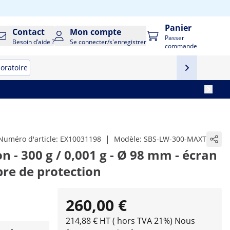
Panier
Contact
Mon compte
Passer
Besoin d’aide ?
Se connecter/s'enregistrer
commande
boratoire
|
Numéro d'article:
EX10031198
Modèle:
SBS-LW-300-MAXT
n - 300 g / 0,001 g - Ø 98 mm - écran
bre de protection
260,00 €
214,88 € HT ( hors TVA 21%)
Nous