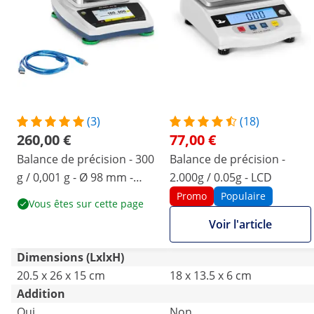
(3)
(18)
260,00 €
77,00 €
Balance de précision - 300
Balance de précision -
g / 0,001 g - Ø 98 mm -
2.000g / 0.05g - LCD
écran LCD tactile -
Promo
Populaire
Vous êtes sur cette page
chambre de protection
Voir l'article
Dimensions (LxlxH)
20.5 x 26 x 15 cm
18 x 13.5 x 6 cm
Addition
Oui
Non