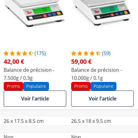
(175)
(59)
42,00 €
59,00 €
Balance de précision -
Balance de précision -
7.500g / 0.3g
10.000g / 0.1g
Promo
Populaire
Promo
Populaire
Voir l'article
Voir l'article
26 x 17.5 x 8.5 cm
26.5 x 18 x 9.5 cm
Non
Non