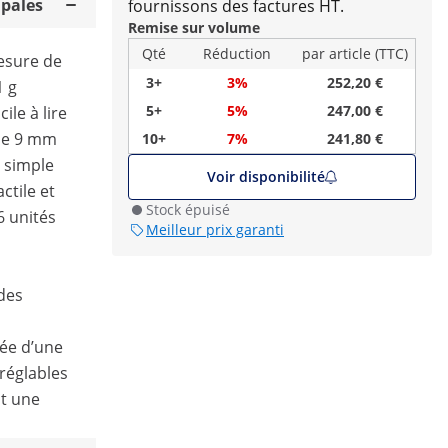
ipales
fournissons des factures HT.
Remise sur volume
Qté
Réduction
par article (TTC)
esure de
3+
3%
252,20 €
1 g
5+
5%
247,00 €
cile à lire
 de 9 mm
10+
7%
241,80 €
 simple
Voir disponibilité
ctile et
Stock épuisé
 unités
Meilleur prix garanti
des
tée d’une
 réglables
t une