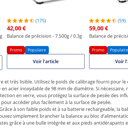
ision avec chambre de protection
(175)
(59)
42,00 €
59,00 €
cherche, il vous faut compter chaque gramme, voire même êtr
5g
Balance de précision - 7.500g / 0.3g
Balance de précisi
tenez un instrument de mesure exact qui répondra à 100 % 
maximale de 300 g. Une chambre en verre garantit des résulta
Promo
Populaire
Promo
Populair
ressionne par sa simplicité d'utilisation
Voir l'article
Voir l'
 vous avez besoin pour la pesée. Vous pouvez choisir entre le 
balance à votre ordinateur ou à une imprimante via l'interf
t très lisible. Utilisez le poids de calibrage fourni pour le 
 en acier inoxydable de 98 mm de diamètre. Si nécessaire, n
ection en verre, vous protégez la surface de pesée des inf
n pour accéder plus facilement à la surface de pesée.
râce à son faible poids et à sa batterie rechargeable, la 
 pouvez simplement brancher la balance au bloc d’alimentation 
justes grâce à une bulle intégrée et aux pieds antidérapants