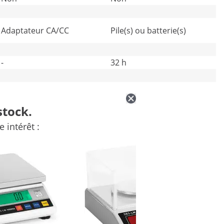
Adaptateur CA/CC
Pile(s) ou batterie(s)
-
32 h
Oui
Oui
stock.
 intérêt :