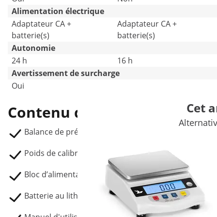
Alimentation électrique
Adaptateur CA +
Adaptateur CA +
batterie(s)
batterie(s)
Autonomie
24 h
16 h
Avertissement de surcharge
Oui
Oui
Cet a
Contenu de la livraison
Alternati
Balance de précision SBS-LW-300-MAXT
Poids de calibrage de 100 g
Bloc d’alimentation
Batterie au lithium