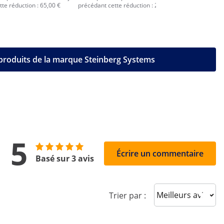
te réduction : 65,00 €
précédant cette réduction : 28,00 €
précédant c
 produits de la marque Steinberg Systems
5
Écrire un commentaire
Basé sur 3 avis
Sort reviews
Trier par :