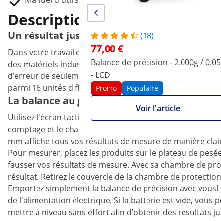
Manuel d'utilisation
Description du produit
Un résultat juste avec une balance de préc
(18)
77,00 €
Dans votre travail en laboratoire, en industrie ou en re
Balance de précision - 2.000g / 0.0
des matériels industriels de Steinberg Systems, vous ob
- LCD
d’erreur de seulement 0,001 g, elle supporte une charge 
parmi 16 unités différentes pour vos mesures.
Promo
Populaire
La balance au gramme avec écran tactile imp
Voir l'article
Utilisez l'écran tactile pour sélectionner la fonction dont
comptage et le changement rapide d'unités. Connectez la 
mm affiche tous vos résultats de mesure de manière claire e
Pour mesurer, placez les produits sur le plateau de pesée
fausser vos résultats de mesure. Avec sa chambre de prot
résultat. Retirez le couvercle de la chambre de protectio
Emportez simplement la balance de précision avec vous! G
de l'alimentation électrique. Si la batterie est vide, vous
mettre à niveau sans effort afin d’obtenir des résultats 