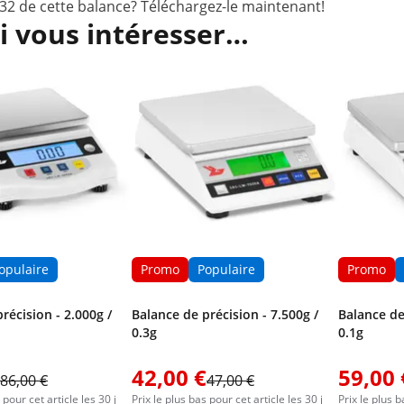
232 de cette balance?
Téléchargez-le maintenant
!
i vous intéresser…
opulaire
Promo
Populaire
Promo
récision - 2.000g /
Balance de précision - 7.500g /
Balance de
0.3g
0.1g
42,00 €
59,00 
86,00 €
47,00 €
 pour cet article les 30 j
Prix le plus bas pour cet article les 30 j
Prix le plus b