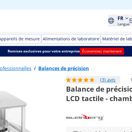
FR
Langue
Appareils de mesure
Alimentations de laboratoire
Matériel de la
Remises exclusives pour votre entreprise
Économisez maintenant
ofessionnelles
/
Balances de précision
(3) avis
Balance de précisio
LCD tactile - cham