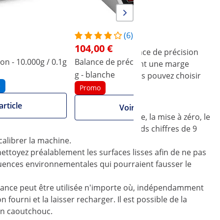
(6)
104,00 €
e encore plus précis? Avec cette balance de précision
on - 10.000g / 0.1g
Balance de précision - 200 g / 0,001
B
à vos exigences de précision. Présentant une marge
g - blanche
0
ts sans faille. Selon vos besoins, vous pouvez choisir
e
Promo
article
Voir l'article
calcul de pourcentage, la fonction tare, la mise à zéro, le
ace RS-232. L'écran LCD avec des grands chiffres de 9
calibrer la machine.
ettoyez préalablement les surfaces lisses afin de ne pas
luences environnementales qui pourraient fausser le
balance peut être utilisée n'importe où, indépendamment
fourni et la laisser recharger. Il est possible de la
 en caoutchouc.