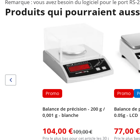
Remarque : vous avez besoin du logiciel pour le port RS-
Produits qui pourraient auss
Promo
Promo
P
Balance de précision - 200 g /
Balance de p
0,001 g - blanche
0.05g - LCD
104,00 €
77,00 €
109,00 €
Prix le plus bas pour cet article les 30 j
Prix le plus bas