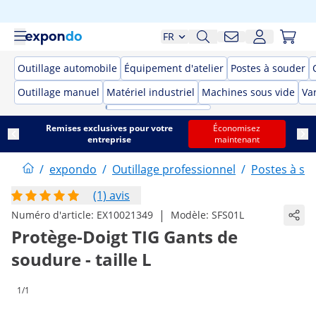
FR
Outillage automobile
Équipement d'atelier
Postes à souder
Outillage manuel
Matériel industriel
Machines sous vide
Var
Remises exclusives pour votre
Économisez
entreprise
maintenant
/
expondo
/
Outillage professionnel
/
Postes à so
(1) avis
|
Numéro d'article:
EX10021349
Modèle:
SFS01L
Protège-Doigt TIG Gants de
soudure - taille L
1/1