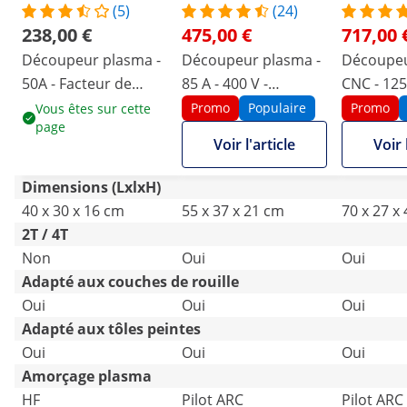
(5)
(24)
238,00 €
475,00 €
717,00 
Découpeur plasma -
Découpeur plasma -
Découpeu
50A - Facteur de
85 A - 400 V -
CNC - 125 
marche 60% - 230V -
Aamorçage arc
Arc pilote
Promo
Populaire
Promo
Vous êtes sur cette
page
IGBT - Amorçage HF
pilote
Voir l'article
Voir 
Dimensions (LxlxH)
40 x 30 x 16 cm
55 x 37 x 21 cm
70 x 27 x
2T / 4T
Non
Oui
Oui
Adapté aux couches de rouille
Oui
Oui
Oui
Adapté aux tôles peintes
Oui
Oui
Oui
Amorçage plasma
HF
Pilot ARC
Pilot ARC