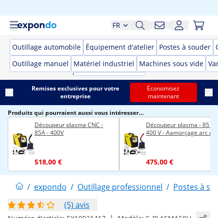
FR
Outillage automobile
Équipement d'atelier
Postes à souder
Outillage manuel
Matériel industriel
Machines sous vide
Var
Remises exclusives pour votre
Économisez
entreprise
maintenant
Produits qui pourraient aussi vous intéresser…
Découpeur plasma CNC -
Découpeur plasma - 85 A -
85A - 400V
400 V - Aamorçage arc pil
518,00 €
475,00 €
/
expondo
/
Outillage professionnel
/
Postes à so
(5) avis