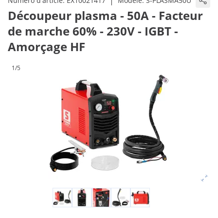
|
Numéro d'article:
EX10021417
Modèle:
S-PLASMA50U
Découpeur plasma - 50A - Facteur
de marche 60% - 230V - IGBT -
Amorçage HF
1/5