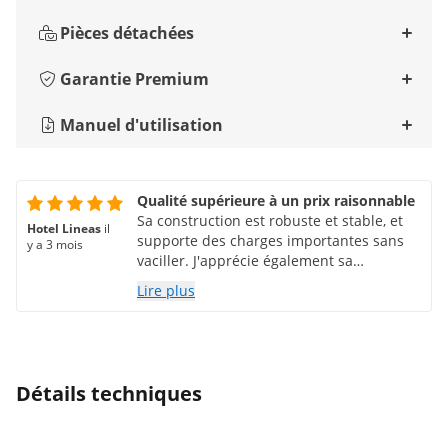
Pièces détachées
Garantie Premium
Manuel d'utilisation
Qualité supérieure à un prix raisonnable
Sa construction est robuste et stable, et
Hotel Lineas
il
supporte des charges importantes sans
y a 3 mois
vaciller. J'apprécie également sa
résistance à l'humidité, aux taches et aux
Lire plus
hautes températures. Son design, à la fois
simple et professionnel, convient
parfaitement à toute activité de
restauration. Son espace de travail
généreux et ses étagères pratiques
Détails techniques
permettent de garder le matériel rangé et
à portée de main, un atout majeur. Je le
recommande sans hésiter à tous ceux qui