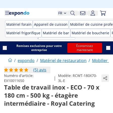
FR
Matériel forain
Appareil de cuisson
Mobilier de cuisine prof
Matériel frigorifique
Matériel de bar
Matériel de boucherie
Remises exclusives pour votre
Économisez
entreprise
maintenant
/
expondo
/
Matériel de restauration
/
Mobilier d
(5) avis
Numéro d'article:
Modèle:
RCWT-180X70-
|
EX10011650
3L-E
Table de travail inox - ECO - 70 x
180 cm - 500 kg - étagère
intermédiaire - Royal Catering