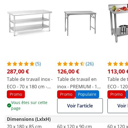
recherchent un établi de qualité pour une
cuisine professionnelle.
(5)
(26)
287,00 €
126,00 €
113,00 
Table de travail inox -
Table de travail en
Table de t
ECO - 70 x 180 cm -
inox - PREMIUM - 120
ECO - 120
500 kg - étagère
x 60 cm - 210 kg -
250 kg - 
Promo
Promo
Populaire
Promo
intermédiaire - Royal
pliable - Royal
Royal Cat
Vous êtes sur cette
Voir l'article
Voir 
page
Catering
Catering
Dimensions (LxlxH)
70 x 180 x 85 cm
60 x 120 x 90 cm
60 x 120 