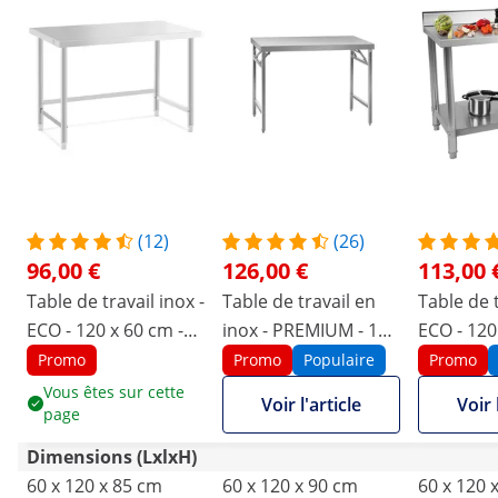
(12)
(26)
96,00 €
126,00 €
113,00 
Table de travail inox -
Table de travail en
Table de t
ECO - 120 x 60 cm -
inox - PREMIUM - 120
ECO - 120
300 kg - Royal
x 60 cm - 210 kg -
250 kg - 
Promo
Promo
Populaire
Promo
Catering
pliable - Royal
Royal Cat
Vous êtes sur cette
Voir l'article
Voir 
page
Catering
Dimensions (LxlxH)
60 x 120 x 85 cm
60 x 120 x 90 cm
60 x 120 