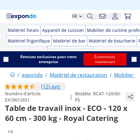
FR
Matériel forain
Appareil de cuisson
Mobilier de cuisine prof
Matériel frigorifique
Matériel de bar
Matériel de boucherie
Remises exclusives pour votre
Économisez
entreprise
maintenant
/
expondo
/
Matériel de restauration
/
Mobilier d
(12) avis
Numéro d'article:
Modèle:
RCAT-120/60-
|
EX10012651
PS
Table de travail inox - ECO - 120 x
60 cm - 300 kg - Royal Catering
1/6