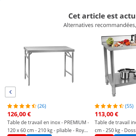
Cet article est act
FR
Alternatives recommandées, s
Matériel forain
Appareil de cuisson
Mobilier de cuisine prof
Matériel frigorifique
Matériel de bar
Matériel de boucherie
Remises exclusives pour votre
Économisez
entreprise
maintenant
/
expondo
/
Matériel de restauration
/
Mobilier d
Aucun
Soyez le premier à évaluer ce
produit
avis
Numéro d'article:
Modèle:
RCWT-
|
EX10013513
120X60S3
(26)
(55)
Table de travail en inox - 120 x 60
126,00 €
113,00 €
cm - 436 kg - 3 tiroirs - Royal
Table de travail en inox - PREMIUM -
Table de travail in
120 x 60 cm - 210 kg - pliable - Royal
cm - 250 kg - Doss
Catering