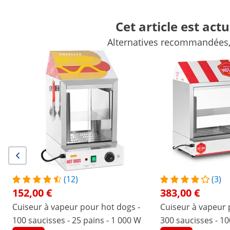
Cet article est act
FR
Alternatives recommandées, s
Matériel forain
Appareil de cuisson
Mobilier de cuisine prof
Matériel frigorifique
Matériel de bar
Matériel de boucherie
Remises exclusives pour votre
Économisez
entreprise
maintenant
/
expondo
/
Matériel de restauration
/
Matériel fo
(24) avis
|
Numéro d'article:
EX10010594
Modèle:
RCHW-200
Grille-pain à broche pour hot-dogs
(12)
(3)
- 4 broches
152,00 €
383,00 €
Cuiseur à vapeur pour hot dogs -
Cuiseur à vapeur 
1/4
100 saucisses - 25 pains - 1 000 W
300 saucisses - 10