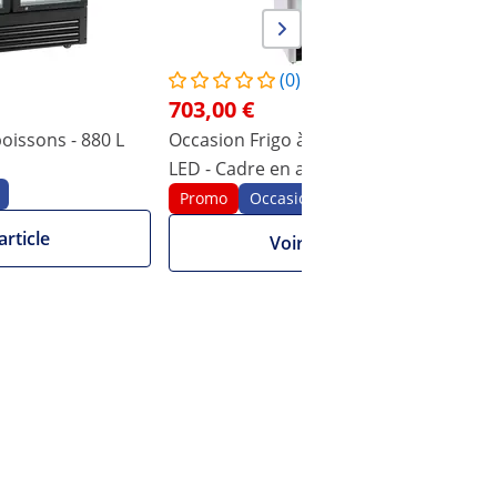
(0)
703,00 €
oissons - 880 L
Occasion Frigo à boissons - 320 L -
LED - Cadre en aluminium
Promo
Occasion
article
Voir l'article