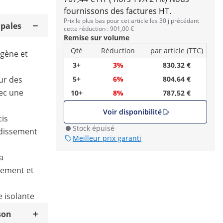
fournissons des factures HT.
Prix le plus bas pour cet article les 30 j précédant
ipales
cette réduction : 901,00 €
Remise sur volume
Qté
Réduction
par article (TTC)
gène et
3+
3%
830,32 €
ur des
5+
6%
804,64 €
vec une
10+
8%
787,52 €
Voir disponibilité
cis
Stock épuisé
idissement
Meilleur prix garanti
a
nement et
e isolante
son