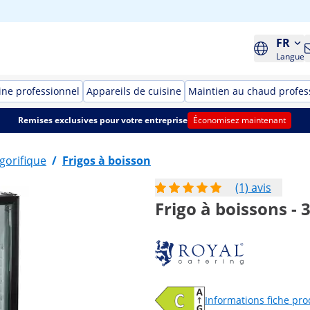
FR
Langue
ine professionnel
Appareils de cuisine
Maintien au chaud profes
Remises exclusives pour votre entreprise
Économisez maintenant
igorifique
/
Frigos à boisson
(1) avis
Frigo à boissons - 3
Informations fiche pro