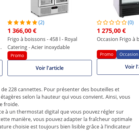
l, votre kiosque ou lors d’un buffet, offrez à vos clients des
 attrayante dans ce frigo à boissons RCGK-B320 avec une
ED, les cannettes et bouteilles sont bien visibles et
(2)
(0)
eurs ou après une longue journée.
1 366,00 €
1 275,00 €
t le compresseur d’une puissance de 210 Watt garantissent
Frigo à boissons - 458 l - Royal
Occasion Frigo à b
il. Ce type de réfrigération assure que toutes les boissons
,
Catering - Acier inoxydable
oduire de buée sur la glace. Le compresseur est
Promo
Occasion
Promo
uyant et est donc adapté de manière optimale à la partie
Voir l'
Voir l'article
 stock de nombreuses boissons et proposer tous types de
sons, vous avez à votre disposition quatre étages, qui vous
l de 228 cannettes. Pour présenter des bouteilles et
 étagères selon la hauteur qui vous convient. Ainsi, vous
e froide.
e à un thermostat digital que vous pouvez régler sur
 cette manière, vous pouvez adapter la fraîcheur optimale
re choisie est toujours bien lisible grâce à l’indicateur