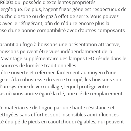
ne R600a qui possède d‘excellentes propriétés
rgétique. De plus, l’agent frigorigène est respectueux de
couche d’ozone ou de gaz à effet de serre. Vous pouvez
avec le réfrigérant, afin de réduire encore plus la
pose d’une bonne compatibilité avec d’autres composants
arantit au frigo à boissons une présentation attractive,
s boissons peuvent être vues indépendamment de la
. L’avantage supplémentaire des lampes LED réside dans le
sources de lumière traditionnelles.
t être ouverte et refermée facilement au moyen d’une
ge et à la robustesse du verre trempé, les boissons sont
 d’un système de verrouillage, lequel protège votre
cas où vous auriez égaré la clé, une clé de remplacement
Ce matériau se distingue par une haute résistance et
nettoyées sans effort et sont insensibles aux influences
 été équipé de pieds en caoutchouc réglables, qui peuvent