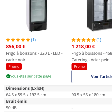
(1)
(1)
856,00 €
1 218,00 €
Frigo à boissons - 320 L - LED -
Frigo à boissons - 458 
cadre noir
Catering - Acier peint
poudrage, noir
Promo
Promo
Vous êtes sur cette page
Voir l'articl
Dimensions (LxlxH)
64.5 x 59.5 x 192.5 cm
90.5 x 56 x 180 cm
Bruit émis
50 dB
-