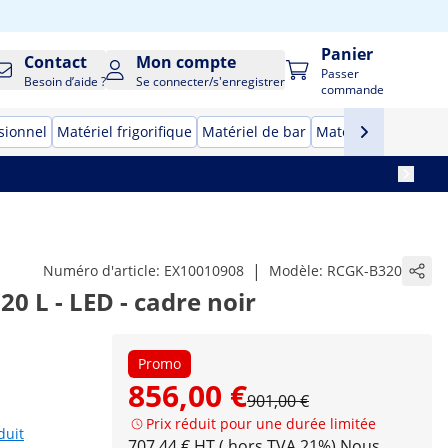
Panier
Contact
Mon compte
Passer
Besoin d’aide ?
Se connecter/s'enregistrer
commande
sionnel
Matériel frigorifique
Matériel de bar
Matériel de bouche
|
Numéro d'article:
EX10010908
Modèle:
RCGK-B320
20 L - LED - cadre noir
Promo
856,00 €
901,00 €
Prix réduit pour une durée limitée
duit
707,44 € HT ( hors TVA 21%)
Nous