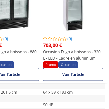
(0)
(0)
€
703,00 €
igo à boissons - 880
Occasion Frigo à boissons - 320
L - LED - Cadre en aluminium
ccasion
Promo
Occasion
oir l'article
Voir l'article
x 201.5 cm
64 x 59 x 193 cm
50 dB