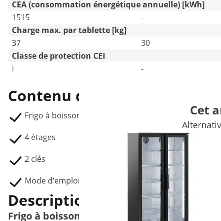
CEA (consommation énergétique annuelle) [kWh]
1515
-
Charge max. par tablette [kg]
37
30
Classe de protection CEI
I
-
Contenu de la livraison
Cet a
Frigo à boissons RCGK- B320
Alternati
4 étages
2 clés
Mode d‘emploi
Description du produit
Frigo à boissons - 320 L - LED - cadre noir