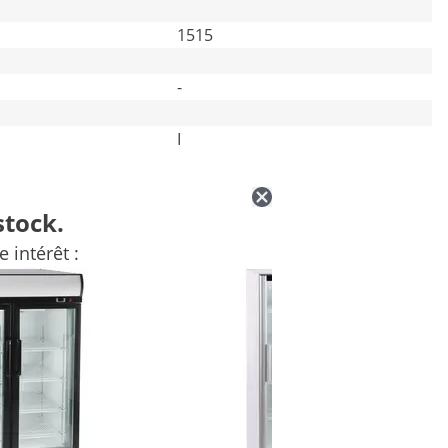
1515
-
I
stock.
 intérêt :