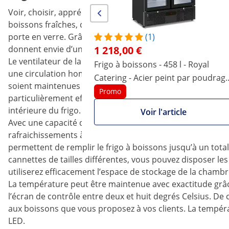
Voir, choisir, apprécier : dans votre restaurant, votre hôte
boissons fraîches, que vous pouvez présenter de manière
porte en verre. Grâce à la porte en verre et à l’éclairage L
(1)
donnent envie d’un rafraîchissement lors de fortes chal
1 218,00 €
Le ventilateur de la réfrigération à air pulsé intégrée e
Frigo à boissons - 458 l - Royal
une circulation homogène de l’air à l’intérieur de l’appare
Catering - Acier peint par poudrage
soient maintenues au frais dans le réfrigérateur, sans pr
noir
Promo
particulièrement efficace énergétiquement, il est peu br
intérieure du frigo.
Voir l'article
Avec une capacité de 320 litres, vous pourrez garder en
rafraichissements à vos clients. Pour entreposer les bois
permettent de remplir le frigo à boissons jusqu’à un tota
cannettes de tailles différentes, vous pouvez disposer les
utiliserez efficacement l’espace de stockage de la chambr
La température peut être maintenue avec exactitude grâc
l’écran de contrôle entre deux et huit degrés Celsius. De
aux boissons que vous proposez à vos clients. La températu
LED.