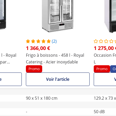
(2)
1 366,00 €
1 275,00 
l - Royal
Frigo à boissons - 458 l - Royal
Occasion Fr
 par
Catering - Acier inoxydable
L
Promo
Promo
O
e
Voir l'article
V
90 x 51 x 180 cm
129.2 x 73 
-
50 dB