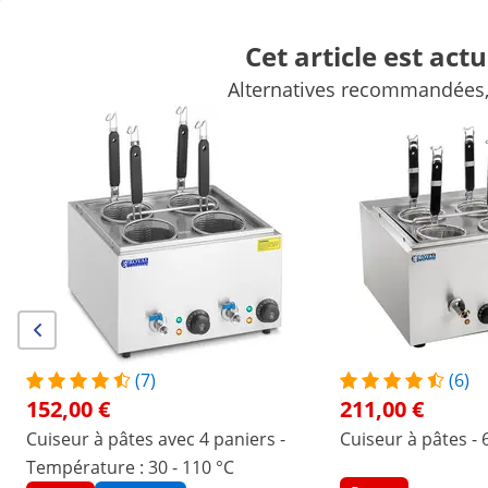
Cet article est act
FR
Alternatives recommandées, s
Matériel forain
Appareil de cuisson
Mobilier de cuisine prof
Matériel frigorifique
Matériel de bar
Matériel de boucherie
Remises exclusives pour votre
Économisez
entreprise
maintenant
Produits qui pourraient aussi vous intéresser…
Cuiseur à pâtes - 6 paniers
Cuiseur à pâtes avec
4 paniers - Température : 
- 110 °C
211,00 €
152,00 €
(7)
(6)
152,00 €
211,00 €
/
expondo
/
Matériel de restauration
/
Appareil d
Cuiseur à pâtes avec 4 paniers -
Cuiseur à pâtes - 
(8) avis
Température : 30 - 110 °C