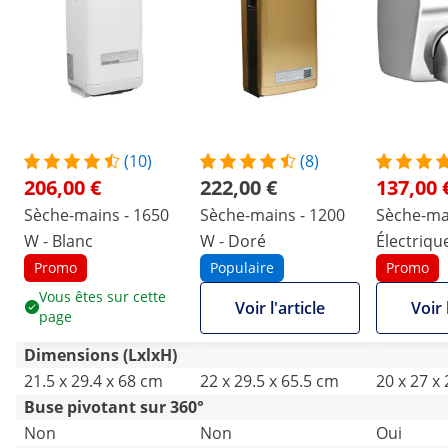
(10)
(8)
206,00 €
222,00 €
137,00 
Sèche-mains - 1650
Sèche-mains - 1200
Sèche-ma
W - Blanc
W - Doré
Électrique
Bec pivot
Promo
Populaire
Promo
360°
Vous êtes sur cette
Voir l'article
Voir 
page
Dimensions (LxlxH)
21.5 x 29.4 x 68 cm
22 x 29.5 x 65.5 cm
20 x 27 x
Buse pivotant sur 360°
Non
Non
Oui