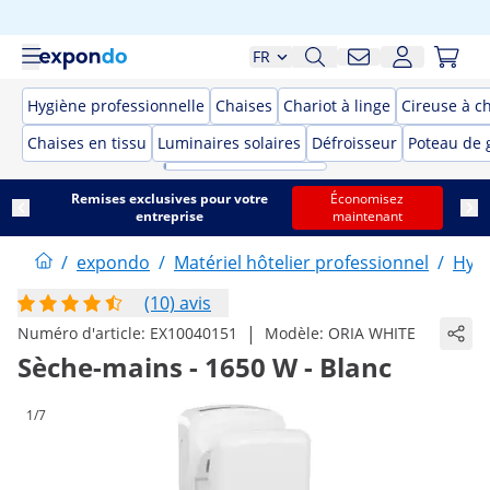
FR
Hygiène professionnelle
Chaises
Chariot à linge
Cireuse à c
Chaises en tissu
Luminaires solaires
Défroisseur
Poteau de 
Remises exclusives pour votre
Économisez
entreprise
maintenant
/
expondo
/
Matériel hôtelier professionnel
/
Hygi
(10) avis
|
Numéro d'article:
EX10040151
Modèle:
ORIA WHITE
Sèche-mains - 1650 W - Blanc
1/7