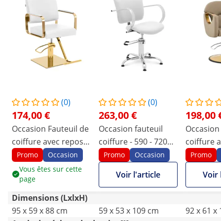
(0)
(0)
174,00 €
263,00 €
198,00 
Occasion Fauteuil de
Occasion fauteuil
Occasion 
coiffure avec repose-
coiffure - 590 - 720
coiffure 
pieds - 50 - 66 cm -
mm - 150 kg - Blanc
pieds - 53
Promo
Occasion
Promo
Occasion
Promo
200 kg - blanc/or
180 kg - 
Vous êtes sur cette
Voir l'article
Voir 
page
Dimensions (LxlxH)
95 x 59 x 88 cm
59 x 53 x 109 cm
92 x 61 x