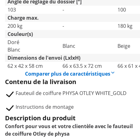
Angle de réglage du dossier [°]
103
-
100
Charge max.
200 kg
-
180 kg
Couleur(s)
Doré
Blanc
Beige
Blanc
Dimensions de l'envoi (LxlxH)
62 x 42 x 58 cm
66 x 63.5 x 72 cm
66 x 61 x
Comparer plus de caractéristiques
Contenu de la livraison
Fauteuil de coiffure PHYSA OTLEY WHITE_GOLD
Instructions de montage
Description du produit
Confort pour vous et votre clientèle avec le fauteuil
de coiffure Otley de physa