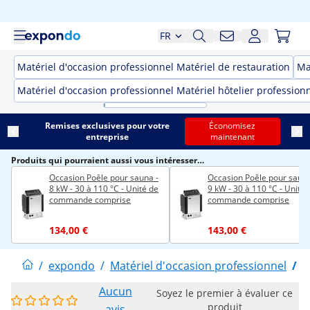
FR
Matériel d'occasion professionnel Matériel de restauration
Ma
Matériel d'occasion professionnel Matériel hôtelier profession
Remises exclusives pour votre
Économisez
entreprise
maintenant
Produits qui pourraient aussi vous intéresser…
Occasion Poêle pour sauna -
Occasion Poêle pour sauna
8 kW - 30 à 110 °C - Unité de
9 kW - 30 à 110 °C - Unité 
commande comprise
commande comprise
134,00 €
143,00 €
/
expondo
/
Matériel d'occasion professionnel
/
M
Aucun
Soyez le premier à évaluer ce
produit
avis