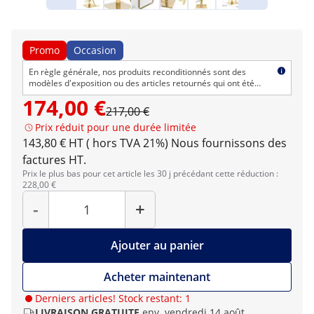
Promo
Occasion
En règle générale, nos produits reconditionnés sont des
modèles d'exposition ou des articles retournés qui ont été
remis en état. Ces produits peuvent présenter de légers
174,00 €
défauts esthétiques, mais ils sont en parfait état de marche. Ils
217,00 €
sont également couverts par les modalités habituelles de
Prix réduit pour une durée limitée
retour et de garantie.
143,80 € HT ( hors TVA 21%)
Nous fournissons des
factures HT.
Prix le plus bas pour cet article les 30 j précédant cette réduction :
228,00 €
Quantité
-
+
Ajouter au panier
Acheter maintenant
Derniers articles! Stock restant: 1
LIVRAISON GRATUITE
env. vendredi 14 août