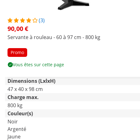
(3)
90,00 €
Servante à rouleau - 60 à 97 cm - 800 kg
Promo
Vous êtes sur cette page
Dimensions (LxlxH)
47 x 40 x 98 cm
Charge max.
800 kg
Couleur(s)
Noir
Argenté
Jaune