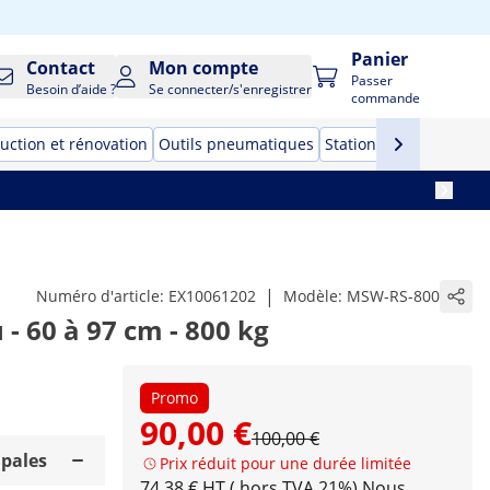
Panier
Contact
Mon compte
Passer
Besoin d’aide ?
Se connecter/s'enregistrer
commande
uction et rénovation
Outils pneumatiques
Stations de soudage
|
Numéro d'article:
EX10061202
Modèle:
MSW-RS-800
- 60 à 97 cm - 800 kg
Promo
90,00 €
100,00 €
ipales
Prix réduit pour une durée limitée
74,38 € HT ( hors TVA 21%)
Nous