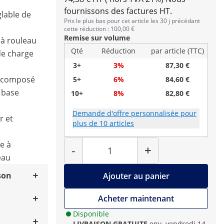
fournissons des factures HT.
glable de
Prix le plus bas pour cet article les 30 j précédant
cette réduction : 100,00 €
Remise sur volume
 à rouleau
Qté
Réduction
par article (TTC)
de charge
3+
3%
87,30 €
e, composé
5+
6%
84,60 €
 base
10+
8%
82,80 €
Demande d'offre personnalisée pour
r et
plus de 10 articles
Quantité
e à
-
+
eau
son
Ajouter au panier
Acheter maintenant
Disponible
LIVRAISON GRATUITE
env. vendredi 14