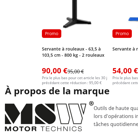
Promo
Promo
Servante à rouleaux - 63,5 à
Servante à r
103,5 cm - 800 kg - 2 rouleaux
90,00 €
54,00 €
95,00 €
Prix le plus bas pour cet article les 30 j
Prix le plus bas
précédant cette réduction : 95,00 €
précédant cett
À propos de la marque
Outils de haute qua
lors d'opérations i
tâches quotidiennes