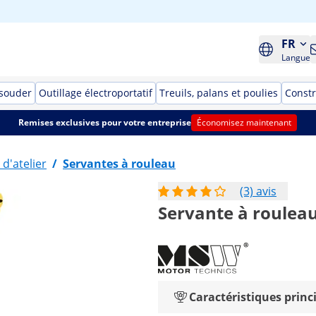
FR
Langue
 souder
Outillage électroportatif
Treuils, palans et poulies
Constr
Remises exclusives pour votre entreprise
Économisez maintenant
d'atelier
/
Servantes à rouleau
(3) avis
Servante à rouleau 
Caractéristiques princ