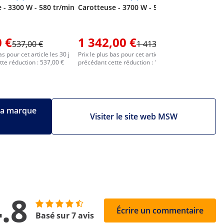
 - 3300 W - 580 tr/min
Carotteuse - 3700 W - 580 tr/min
 €
1 342,00 €
1 568
537,00 €
1 413,00 €
as pour cet article les 30 j
Prix le plus bas pour cet article les 30 j
Prix le plus
te réduction : 537,00 €
précédant cette réduction : 1 413,00 €
précédant c
 la marque
Visiter le site web MSW
.8
Écrire un commentaire
Basé sur 7 avis