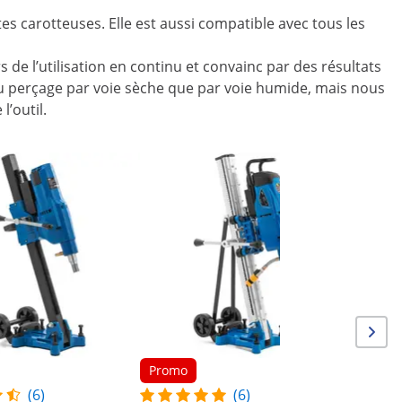
 carotteuses. Elle est aussi compatible avec tous les
 de l’utilisation en continu et convainc par des résultats
au perçage par voie sèche que par voie humide, mais nous
’outil.
Promo
Carotteu
support -
tr/min -
max. 45
Promo
(6)
(6)