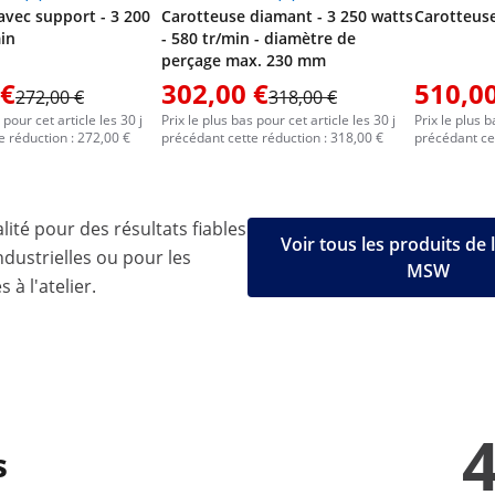
avec support - 3 200
Carotteuse diamant - 3 250 watts
Carotteuse
min
- 580 tr/min - diamètre de
perçage max. 230 mm
 €
302,00 €
510,00
272,00 €
318,00 €
 pour cet article les 30 j
Prix le plus bas pour cet article les 30 j
Prix le plus b
e réduction : 272,00 €
précédant cette réduction : 318,00 €
précédant cet
lité pour des résultats fiables
Voir tous les produits de
ndustrielles ou pour les
MSW
 à l'atelier.
4
s