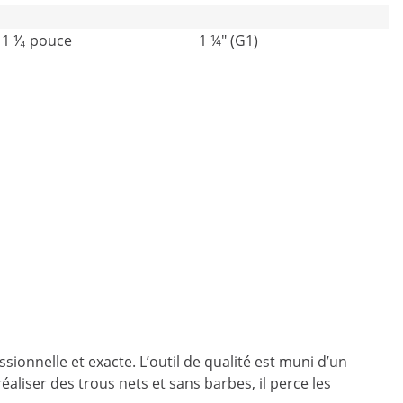
1 ⅟₄ pouce
1 ¼" (G1)
sionnelle et exacte. L’outil de qualité est muni d’un
liser des trous nets et sans barbes, il perce les