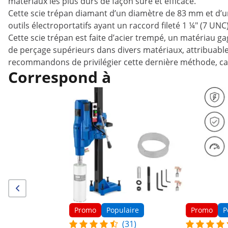
matériaux les plus durs de façon sure et efficace.
Cette scie trépan diamant d’un diamètre de 83 mm et d’un
outils électroportatifs ayant un raccord fileté 1 ¼" (7 UNC
Cette scie trépan est faite d’acier trempé, un matériau ga
de perçage supérieurs dans divers matériaux, attribuabl
recommandons de privilégier cette dernière méthode, car c
Correspond à
Promo
Populaire
Promo
P
(31)