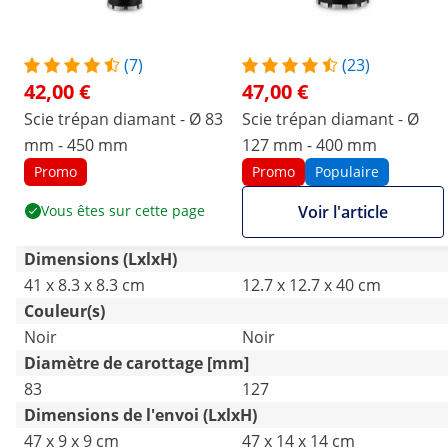
(7)
(23)
42,00 €
47,00 €
Scie trépan diamant - Ø 83
Scie trépan diamant - Ø
mm - 450 mm
127 mm - 400 mm
Promo
Promo
Populaire
Vous êtes sur cette page
Voir l'article
Dimensions (LxlxH)
41 x 8.3 x 8.3 cm
12.7 x 12.7 x 40 cm
Couleur(s)
Noir
Noir
Diamètre de carottage [mm]
83
127
Dimensions de l'envoi (LxlxH)
47 x 9 x 9 cm
47 x 14 x 14 cm