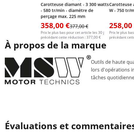
Carotteuse diamant - 3 300 watts
Carotteuse 
- 580 tr/min - diamètre de
W - 750 tr/
perçage max. 225 mm
358,00 €
258,00
377,00 €
Prix le plus bas pour cet article les 30 j
Prix le plus bas
précédant cette réduction : 377,00 €
précédant cett
À propos de la marque
Outils de haute qua
lors d'opérations i
tâches quotidiennes
Évaluations et commentaire