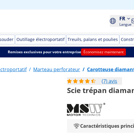
FR
Langue
 souder
Outillage électroportatif
Treuils, palans et poulies
Constr
Remises exclusives pour votre entreprise
Économisez maintenant
ectroportatif
/
Marteau perforateur
/
Carotteuse diaman
(7) avis
Scie trépan diama
Caractéristiques princ