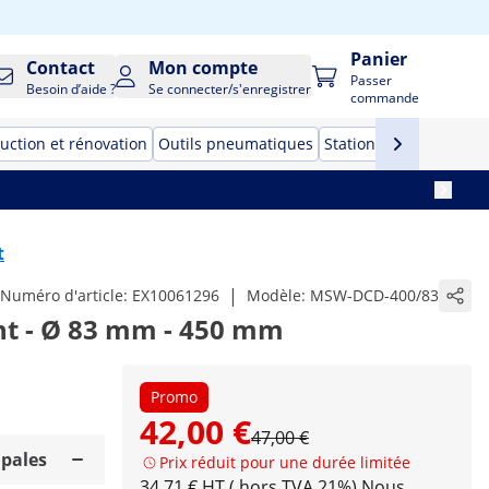
Panier
Contact
Mon compte
Passer
Besoin d’aide ?
Se connecter/s'enregistrer
commande
uction et rénovation
Outils pneumatiques
Stations de soudage
t
|
Numéro d'article:
EX10061296
Modèle:
MSW-DCD-400/83
nt - Ø 83 mm - 450 mm
Promo
42,00 €
47,00 €
ipales
Prix réduit pour une durée limitée
34,71 € HT ( hors TVA 21%)
Nous