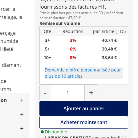
fournissons des factures HT.
rcer la
Prix le plus bas pour cet article les 30 j précédant
rrelage, le
cette réduction : 47,00 €
Remise sur volume
Qté
Réduction
par article (TTC)
perçage
3+
3%
40,74 €
e humide
 fileté
5+
6%
39,48 €
10+
8%
38,64 €
an diamant
Demande d'offre personnalisée pour
plus de 10 articles
 de
Quantité
50 mm
-
+
son
Ajouter au panier
Acheter maintenant
Disponible
LIVRAISON GRATUITE
env. vendredi 14