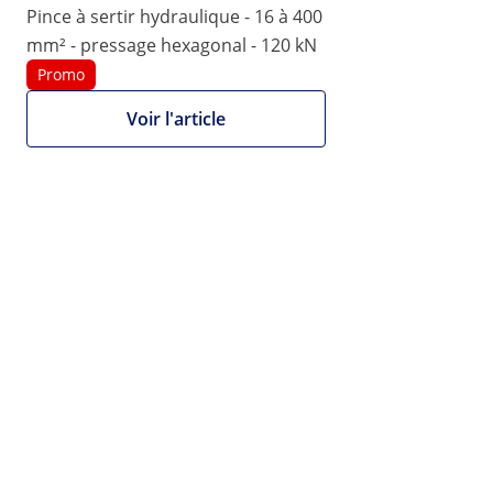
|
Pince à sertir hydraulique - 16 à 400
EX10062810
1200
Poinçonneuse - électro-
mm² - pressage hexagonal - 120 kN
hydraulique - 1 200 W - portable
Promo
Voir l'article
1/5