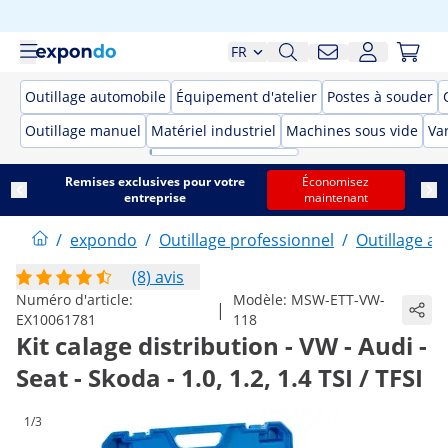
FR
Outillage automobile
Équipement d'atelier
Postes à souder
Outillage manuel
Matériel industriel
Machines sous vide
Var
Remises exclusives pour votre
Économisez
entreprise
maintenant
/
expondo
/
Outillage professionnel
/
Outillage a
(8) avis
Numéro d'article:
Modèle:
MSW-ETT-VW-
|
EX10061781
118
Kit calage distribution - VW - Audi -
Seat - Skoda - 1.0, 1.2, 1.4 TSI / TFSI
1/3