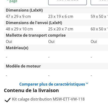
page
Dimensions (LxlxH)
47 x 29 x 9 cm
23 x 19 x 6 cm
59 x 50 x
Dimensions de l'envoi (LxlxH)
48 x 29 x 10 cm
25 x 20 x 7 cm
60 x 50 x
Mallette de transport comprise
Oui
Oui
Oui
Matériau(x)
-
-
-
Modèle de moteur
-
-
-
Comparer plus de caractéristiques
Contenu de la livraison
Kit calage distribution MSW-ETT-VW-118