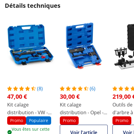
Détails techniques
(8)
(6)
47,00 €
30,00 €
219,00 
Kit calage
Kit calage
Outils d
distribution - VW -
distribution - Opel -
d'arbre à
Audi - Seat - Skoda -
Vauxhall - 1.6 CDTi
universel 
Promo
Populaire
Promo
Promo
1.0, 1.2, 1.4 TSI / TFSI
Vous êtes sur cette
Voir l'article
Voir 