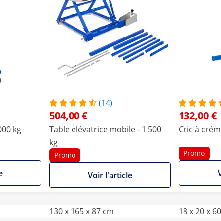
(14)
504,00 €
132,00 €
 000 kg
Table élévatrice mobile - 1 500
Cric à créma
kg
Promo
Promo
e
V
Voir l'article
130 x 165 x 87 cm
18 x 20 x 6