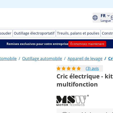
FR
Langue
 souder
Outillage électroportatif
Treuils, palans et poulies
Constr
Remises exclusives pour votre entreprise
Économisez maintenant
utomobile
/
Outillage automobile
/
Appareil de levage
/
Cr
(3) avis
Cric électrique - k
multifonction