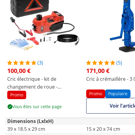
(3)
(5)
100,00 €
171,00 €
Cric électrique - kit de
Cric à crémaillère - 3
changement de roue -
Promo
Populaire
multifonction
Promo
Voir l'articl
Vous êtes sur cette page
Dimensions (LxlxH)
39 x 18.5 x 29 cm
15 x 20 x 74 cm