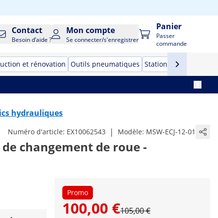
Panier
Contact
Mon compte
Passer
Besoin d’aide ?
Se connecter/s'enregistrer
commande
uction et rénovation
Outils pneumatiques
Stations de soudage
ics hydrauliques
|
Numéro d'article:
EX10062543
Modèle:
MSW-ECJ-12-01
it de changement de roue -
Promo
100,00 €
105,00 €