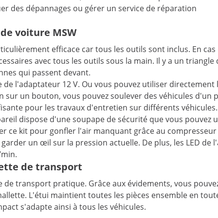
tuer des dépannages ou gérer un service de réparation
c de voiture MSW
iculièrement efficace car tous les outils sont inclus. En ca
ssaires avec tous les outils sous la main. Il y a un triangle 
onnes qui passent devant.
de de l'adaptateur 12 V. Ou vous pouvez utiliser directement 
on sur un bouton, vous pouvez soulever des véhicules d'un po
ante pour les travaux d'entretien sur différents véhicules.
reil dispose d'une soupape de sécurité que vous pouvez ut
liser ce kit pour gonfler l'air manquant grâce au compresseur
arder un œil sur la pression actuelle. De plus, les LED de l'
/min.
ette de transport
tte de transport pratique. Grâce aux évidements, vous pouvez 
mallette. L'étui maintient toutes les pièces ensemble en toute
mpact s'adapte ainsi à tous les véhicules.