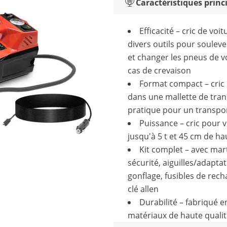
Caractéristiques princ
Efficacité – cric de voi
divers outils pour souleve
et changer les pneus de v
cas de crevaison
Format compact – cric 
dans une mallette de tra
pratique pour un transpor
Puissance – cric pour v
jusqu'à 5 t et 45 cm de h
Kit complet – avec mar
sécurité, aiguilles/adapta
gonflage, fusibles de rech
clé allen
Durabilité – fabriqué e
matériaux de haute quali