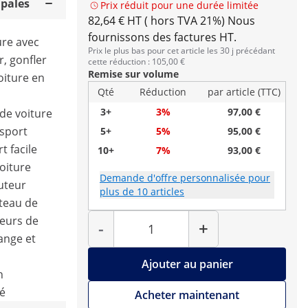
ipales
Prix réduit pour une durée limitée
82,64 € HT ( hors TVA 21%)
Nous
fournissons des factures HT.
ture avec
Prix le plus bas pour cet article les 30 j précédant
r, gonfler
cette réduction : 105,00 €
Remise sur volume
oiture en
Qté
Réduction
par article (TTC)
3+
3%
97,00 €
de voiture
nsport
5+
5%
95,00 €
t facile
10+
7%
93,00 €
oiture
Demande d'offre personnalisée pour
auteur
plus de 10 articles
teau de
Quantité
teurs de
-
+
ange et
Ajouter au panier
n
té
Acheter maintenant