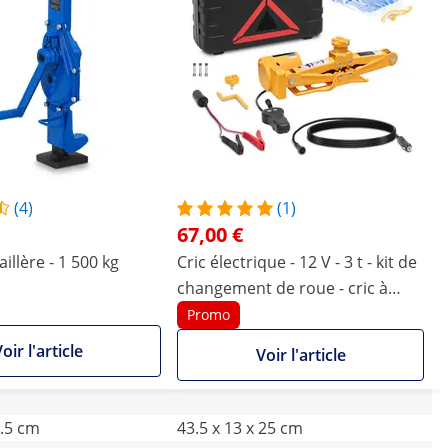
(4)
(1)
67,00 €
illère - 1 500 kg
Cric électrique - 12 V - 3 t - kit de
changement de roue - cric à
ciseaux
Promo
oir l'article
Voir l'article
0.5 cm
43.5 x 13 x 25 cm