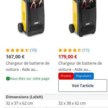
(10)
(11)
167,00 €
179,00 €
Chargeur de batterie de
Chargeur de batterie de
voiture - Aide au
voiture - Aide au
démarrage - 12 / 24 V - 70
démarrage - 12 / 24 V - 100
Promo
Populaire
Vous êtes sur cette page
A - compact
A - compact
Voir l'article
Dimensions (LxlxH)
32 x 37 x 62 cm
32 x 38 x 62 cm