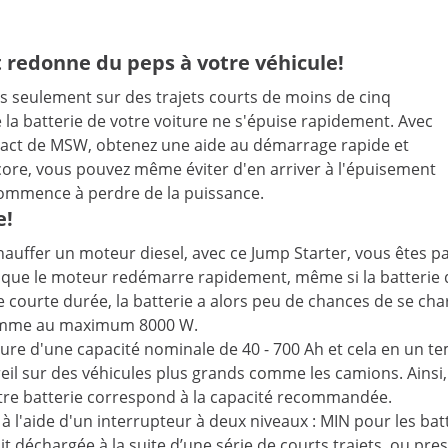
 redonne du peps à votre véhicule!
 seulement sur des trajets courts de moins de cinq
 la batterie de votre voiture ne s'épuise rapidement. Avec
mpact de MSW, obtenez une aide au démarrage rapide et
core, vous pouvez même éviter d'en arriver à l'épuisement
 commence à perdre de la puissance.
e!
uffer un moteur diesel, avec ce Jump Starter, vous êtes p
que le moteur redémarre rapidement, même si la batterie de 
courte durée, la batterie a alors peu de chances de se cha
nsomme au maximum 8000 W.
ure d'une capacité nominale de 40 - 700 Ah et cela en un te
eil sur des véhicules plus grands comme les camions. Ainsi, 
tre batterie correspond à la capacité recommandée.
à l'aide d'un interrupteur à deux niveaux : MIN pour les ba
t déchargée à la suite d’une série de courts trajets, ou pre