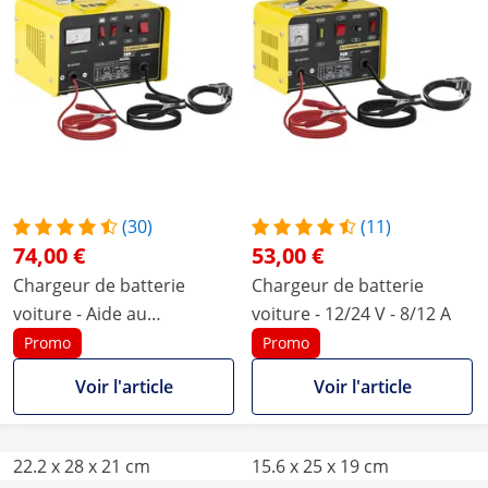
(30)
(11)
74,00 €
53,00 €
Chargeur de batterie
Chargeur de batterie
voiture - Aide au
voiture - 12/24 V - 8/12 A
démarrage - 12/24 V -
Promo
Promo
20/30 A
Voir l'article
Voir l'article
22.2 x 28 x 21 cm
15.6 x 25 x 19 cm