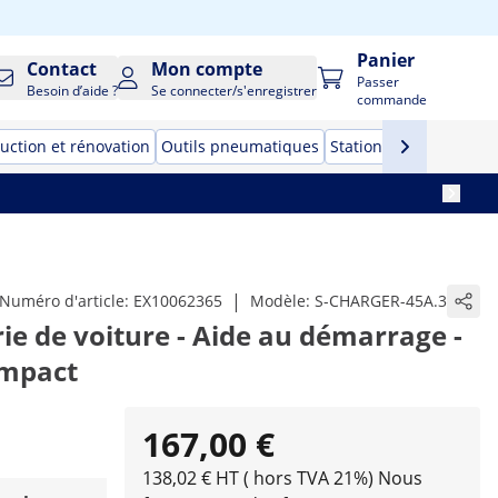
Panier
Contact
Mon compte
Passer
Besoin d’aide ?
Se connecter/s'enregistrer
commande
uction et rénovation
Outils pneumatiques
Stations de soudage
|
Numéro d'article:
EX10062365
Modèle:
S-CHARGER-45A.3
ie de voiture - Aide au démarrage -
compact
167,00 €
138,02 € HT ( hors TVA 21%)
Nous