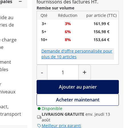
ipales
fournissons des factures HT.
Remise sur volume
Qté
Réduction
par article (TTC)
aide au
3+
3%
161,99 €
ries de
5+
6%
156,98 €
e charge
10+
8%
153,64 €
ne
Demande d'offre personnalisée pour
plus de 10 articles
iment
Quantité
bles
-
+
r
Ajouter au panier
niveaux
Acheter maintenant
act,
Disponible
 transport
LIVRAISON GRATUITE
env. jeudi 13
août
Meilleur prix garanti