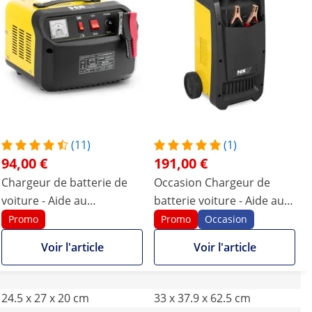
(11)
(1)
94,00 €
191,00 €
Chargeur de batterie de
Occasion Chargeur de
voiture - Aide au
batterie voiture - Aide au
démarrage - 12 / 24 V - 45
démarrage - 12/24 V - 100
Promo
Promo
Occasion
A
A - Compact
Voir l'article
Voir l'article
24.5 x 27 x 20 cm
33 x 37.9 x 62.5 cm