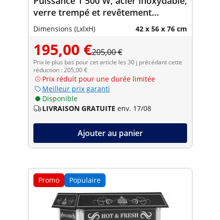
Puissance 1 500 W, acier inoxydable,
verre trempé et revêtement
antiadhésif
Dimensions (LxlxH)
42 x 56 x 76 cm
195,00 €
205,00 €
Prix le plus bas pour cet article les 30 j précédant cette
réduction : 205,00 €
Prix réduit pour une durée limitée
Meilleur prix garanti
Disponible
LIVRAISON GRATUITE
env. 17/08
Ajouter au panier
Promo
Populaire