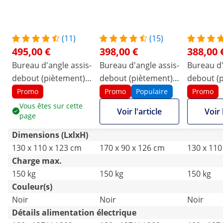
(11)
(15)
495,00 €
398,00 €
388,00 
Bureau d'angle assis-
Bureau d'angle assis-
Bureau d'
debout (piètement) -
debout (piètement) -
debout (p
Hauteur : 58 - 123 cm
Hauteur : 60 - 125 cm
Hauteur :
Promo
Promo
Populaire
Promo
- Largeur : 90 -
- Largeur : 110 -
- Largeur 
Vous êtes sur cette
Voir l'article
Voir 
page
150 cm (gauche) /
190 cm (gauche) /
150 cm (g
110 - 190 cm (droite)
90 - 150 cm (droite) -
110 - 190
Dimensions (LxlxH)
- Angle : 90° - 150 kg
Angle : 90° - 150 kg
- Angle : 
130 x 110 x 123 cm
170 x 90 x 126 cm
130 x 110
Charge max.
150 kg
150 kg
150 kg
Couleur(s)
Noir
Noir
Noir
Détails alimentation électrique