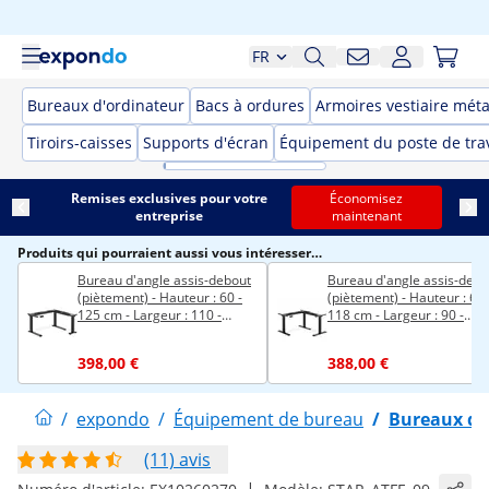
FR
Bureaux d'ordinateur
Bacs à ordures
Armoires vestiaire méta
Tiroirs-caisses
Supports d'écran
Équipement du poste de trav
Remises exclusives pour votre
Économisez
entreprise
maintenant
Produits qui pourraient aussi vous intéresser…
Bureau d'angle assis-debout
Bureau d'angle assis-debo
(piètement) - Hauteur : 60 -
(piètement) - Hauteur : 69 
125 cm - Largeur : 110 -
118 cm - Largeur : 90 -
190 cm (gauche) / 90 -
150 cm (gauche) / 110 -
150 cm (droite) - Angle : 90° -
190 cm (droite) - Angle : 90
398,00 €
388,00 €
150 kg
150 kg
/
expondo
/
Équipement de bureau
/
Bureaux d'
(11) avis