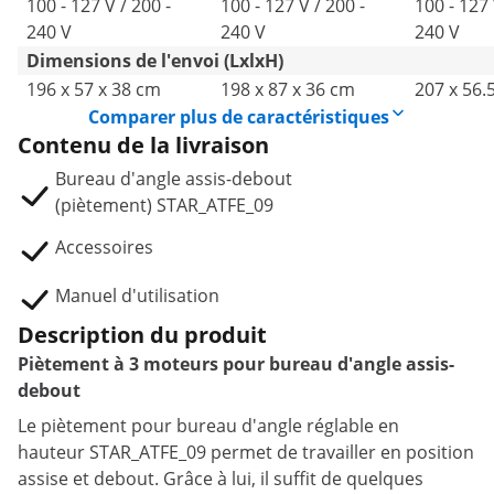
100 - 127 V / 200 -
100 - 127 V / 200 -
100 - 127 
240 V
240 V
240 V
Dimensions de l'envoi (LxlxH)
196 x 57 x 38 cm
198 x 87 x 36 cm
207 x 56.
Comparer plus de caractéristiques
Contenu de la livraison
Bureau d'angle assis-debout
(piètement) STAR_ATFE_09
Accessoires
Manuel d'utilisation
Description du produit
Piètement à 3 moteurs pour bureau d'angle assis-
debout
Le piètement pour bureau d'angle réglable en
hauteur STAR_ATFE_09 permet de travailler en position
assise et debout. Grâce à lui, il suffit de quelques