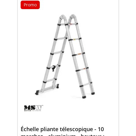
Promo
Échelle pliante télescopique - 10