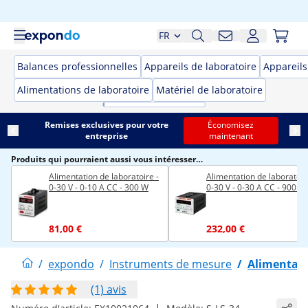
FR
Balances professionnelles
Appareils de laboratoire
Appareil
Alimentations de laboratoire
Matériel de laboratoire
Remises exclusives pour votre
Économisez
entreprise
maintenant
Produits qui pourraient aussi vous intéresser…
Alimentation de laboratoire -
Alimentation de laboratoir
0-30 V - 0-10 A CC - 300 W
0-30 V - 0-30 A CC - 900 W
81,00 €
232,00 €
/
expondo
/
Instruments de mesure
/
Alimentati
(1) avis