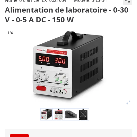
|
Numéro d'article:
EX10021064
Modèle:
S-LS-34
Alimentation de laboratoire - 0-30
V - 0-5 A DC - 150 W
1/4