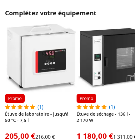
Complétez votre équipement
Promo
Promo
(1)
(1)
Étuve de laboratoire - jusqu'á
Étuve de séchage - 136 l -
50 °C - 7,5 l
2 170 W
205,00 €
1 180,00 €
216,00 €
1 311,00 €