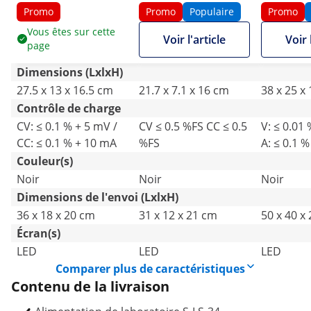
0-5 A DC - 150 W
0-10 A CC - 300 W
2x 0-30 V,
Promo
Promo
Populaire
Promo
550 W
Vous êtes sur cette
Voir l'article
Voir 
page
Dimensions (LxlxH)
27.5 x 13 x 16.5 cm
21.7 x 7.1 x 16 cm
38 x 25 x
Contrôle de charge
CV: ≤ 0.1 % + 5 mV /
CV ≤ 0.5 %FS CC ≤ 0.5
V: ≤ 0.01 
CC: ≤ 0.1 % + 10 mA
%FS
A: ≤ 0.1 
Couleur(s)
Noir
Noir
Noir
Dimensions de l'envoi (LxlxH)
36 x 18 x 20 cm
31 x 12 x 21 cm
50 x 40 x
Écran(s)
LED
LED
LED
Comparer plus de caractéristiques
Contenu de la livraison