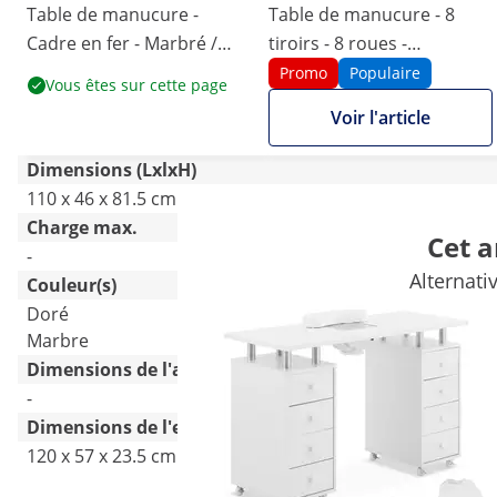
Table de manucure -
Table de manucure - 8
Cadre en fer - Marbré /
tiroirs - 8 roues -
Doré - 3 tiroirs - Repose-
aspirateur
Promo
Populaire
Vous êtes sur cette page
mains
Voir l'article
Dimensions (LxlxH)
110 x 46 x 81.5 cm
119 x 45 x 77 cm
Charge max.
Cet a
-
50 kg
Alternati
Couleur(s)
Doré
Blanc
Marbre
Dimensions de l'armoire [cm]
-
-
Dimensions de l'envoi (LxlxH)
120 x 57 x 23.5 cm
185.5 x 101.5 x 47 cm