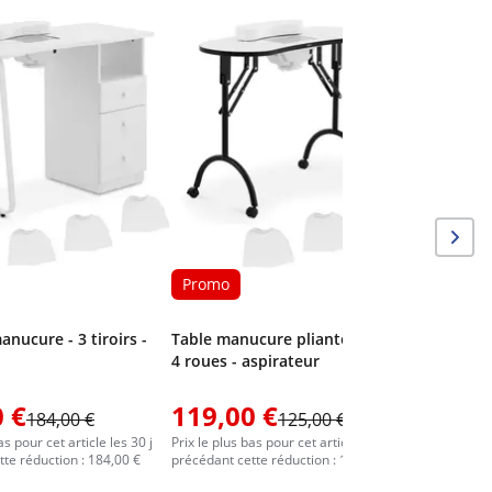
Promo
Table de
aspiratio
tiroirs -
Promo
anucure - 3 tiroirs -
Table manucure pliante - blanc -
4 roues - aspirateur
 €
119,00 €
229,0
184,00 €
125,00 €
as pour cet article les 30 j
Prix le plus bas pour cet article les 30 j
Prix le plus
te réduction : 184,00 €
précédant cette réduction : 125,00 €
précédant c