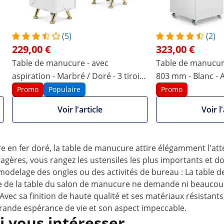
(5)
(2)
229,00 €
323,00 €
Table de manucure - avec
Table de manucure
en fer du plus bel effet
aspiration - Marbré / Doré - 3 tiroirs
803 mm - Blanc - A
otre spa ou votre salon de beauté à la table à ongles profes
- repose-mains
repose-main
Promo
Populaire
Promo
ésultats parfaits. Un joli cadre en fer relie le plateau de 
re poste de travail en un point de mire. Un repose-mains i
Voir l'article
Voir l'
e ongulaire santé & beauté au plus haut nivea
e en fer doré, la table de manucure attire élégamment l'att
étagères, vous rangez les ustensiles les plus importants e
modelage des ongles ou des activités de bureau : La table d
ge de la table du salon de manucure ne demande ni beaucoup 
Avec sa finition de haute qualité et ses matériaux résistant
 grande espérance de vie et son aspect impeccable.
i vous intéresser…