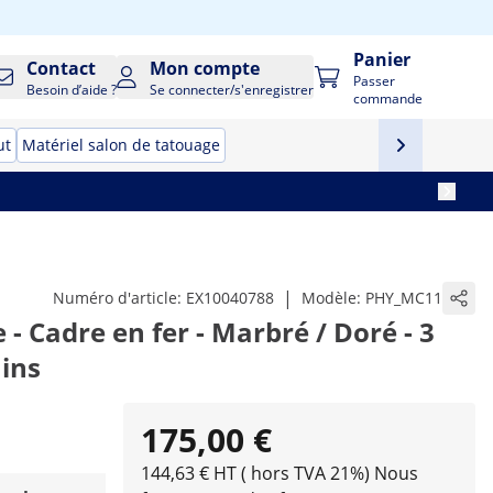
Panier
Contact
Mon compte
Passer
Besoin d’aide ?
Se connecter/s'enregistrer
commande
ut
Matériel salon de tatouage
|
Numéro d'article:
EX10040788
Modèle:
PHY_MC11
- Cadre en fer - Marbré / Doré - 3
ains
175,00 €
144,63 € HT ( hors TVA 21%)
Nous