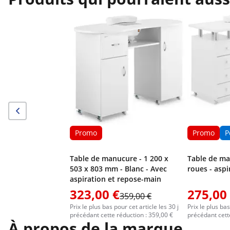
Promo
Promo
P
Table de manucure - 1 200 x
Table de man
503 x 803 mm - Blanc - Avec
roues - aspi
aspiration et repose-main
323,00 €
275,00
359,00 €
Prix le plus bas pour cet article les 30 j
Prix le plus bas
précédant cette réduction : 359,00 €
précédant cett
À propos de la marque