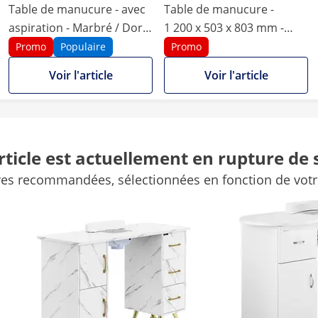
Table de manucure - avec
Table de manucure -
aspiration - Marbré / Doré
1 200 x 503 x 803 mm -
- 3 tiroirs - repose-mains
Blanc - Avec aspiration et
Promo
Populaire
Promo
repose-main
Voir l'article
Voir l'article
120 x 45 x 80 cm
49 x 120.5 x 80 cm
rticle est actuellement en rupture de 
-
50 kg
ves recommandées, sélectionnées en fonction de votre
Doré
Blanc
Marbre
-
26 x 33.5 x 49 / 71,5
177 x 126 x 41.5 cm
207.5 x 105 x 40 cm
Comparer plus de caractéristiques