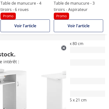
Table de manucure - 4
Table de manucure - 3
tiroirs - 6 roues
tiroirs - Aspirateur
Promo
Promo
Voir l'article
Voir l'article
119 x 45 x 78 cm
120 x 45 x 80 cm
stock.
70 kg
50 kg
 intérêt :
Blanc
Blanc
-
-
128 x 55 x 18 cm
128 x 53.5 x 21 cm