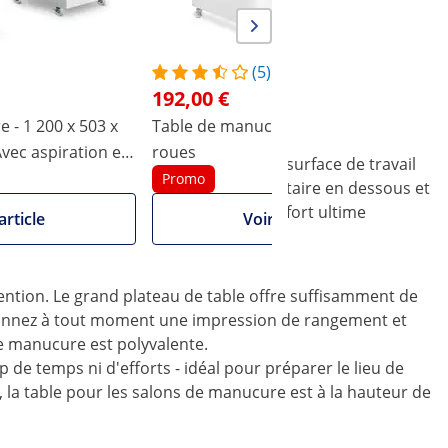
(5)
192,00 €
 - 1 200 x 503 x
Table de manucure - 4 tiroirs - 6
T
vec aspiration et
roues
A
sionnelle et élégante de physa. Sur la surface de travail
Promo
la table ainsi qu'une surface supplémentaire en dessous et
nclus dans la livraison assure un confort ultime
article
Voir l'article
u
ention. Le grand plateau de table offre suffisamment de
t donnez à tout moment une impression de rangement et
e manucure est polyvalente.
de temps ni d'efforts - idéal pour préparer le lieu de
s, la table pour les salons de manucure est à la hauteur de