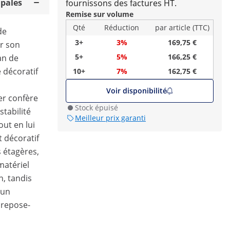
ipales
fournissons des factures HT.
Remise sur volume
Qté
Réduction
par article (TTC)
de
3+
3%
169,75 €
r son
5+
5%
166,25 €
an de
 décoratif
10+
7%
162,75 €
Voir disponibilité
fer confère
Stock épuisé
stabilité
Meilleur prix garanti
out en lui
 décoratif
s étagères,
matériel
n, tandis
'un
 repose-