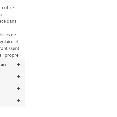
n offre,
u
lace dans
lisses de
gulaire et
rantissent
ail propre
son