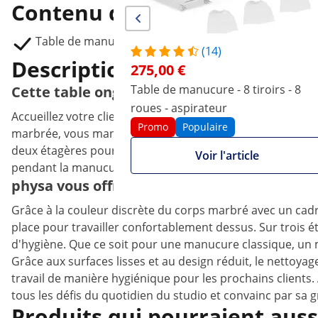
Contenu de la livraison
Table de manucure PHY_MC11
(14)
Description du produit
275,00 €
Table de manucure - 8 tiroirs - 8
Cette table onglerie parfaite avec un cadre 
roues - aspirateur
Accueillez votre clientèle dans votre salon de manucure, v
Promo
Populaire
marbrée, vous manucurez et vernissez les ongles avec des r
deux étagères pour former un ensemble qui transforme vot
Voir l'article
pendant la manucure.
physa vous offre avec une table prothésist
Grâce à la couleur discrète du corps marbré avec un cadr
place pour travailler confortablement dessus. Sur trois 
d'hygiène. Que ce soit pour une manucure classique, un 
Grâce aux surfaces lisses et au design réduit, le nettoya
travail de manière hygiénique pour les prochains clients. 
tous les défis du quotidien du studio et convainc par sa
Produits qui pourraient auss