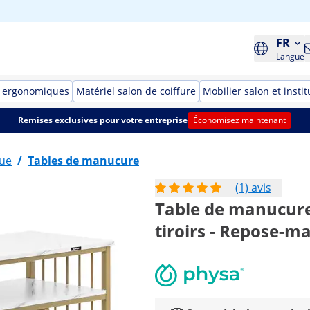
FR
Langue
s ergonomiques
Matériel salon de coiffure
Mobilier salon et instit
Remises exclusives pour votre entreprise
Économisez maintenant
que
/
Tables de manucure
(1) avis
Table de manucure 
tiroirs - Repose-m