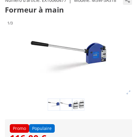
|
Numéro d'article:
EX10060477
Modèle:
MSW-SAS18
Formeur à main
1/3
Promo
Populaire