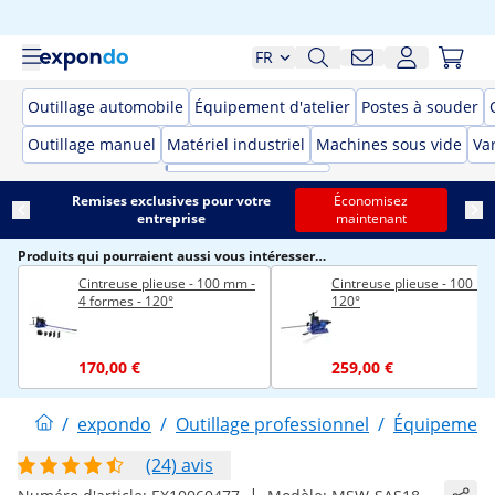
FR
Outillage automobile
Équipement d'atelier
Postes à souder
Outillage manuel
Matériel industriel
Machines sous vide
Var
Remises exclusives pour votre
Économisez
entreprise
maintenant
Produits qui pourraient aussi vous intéresser…
Cintreuse plieuse - 100 mm -
Cintreuse plieuse - 100 m
4 formes - 120°
120°
170,00 €
259,00 €
/
expondo
/
Outillage professionnel
/
Équipement 
(24) avis