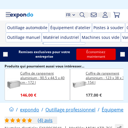
FR
Outillage automobile
Équipement d'atelier
Postes à souder
Outillage manuel
Matériel industriel
Machines sous vide
Var
Remises exclusives pour votre
Économisez
entreprise
maintenant
Produits qui pourraient aussi vous intéresser…
Coffre de rangement
Coffre de rangement
aluminium - 90.5 x 44.5 x 40
aluminium - 123 x 38 x 38
cm - 172 l
- 154 l
146,00 €
177,00 €
/
expondo
/
Outillage professionnel
/
Équipement 
(4) avis