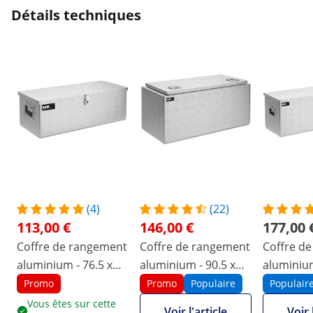
Détails techniques
(4)
(22)
113,00 €
146,00 €
177,00 
Coffre de rangement
Coffre de rangement
Coffre d
aluminium - 76.5 x
aluminium - 90.5 x
aluminium
35.5 x 25.5 cm - 56 l
44.5 x 40 cm - 172 l
x 38 cm - 
Promo
Promo
Populaire
Populair
Vous êtes sur cette
Voir l'article
Voir 