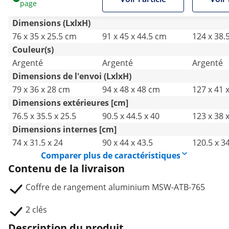
page
Dimensions (LxlxH)
76 x 35 x 25.5 cm
91 x 45 x 44.5 cm
124 x 38.
Couleur(s)
Argenté
Argenté
Argenté
Dimensions de l'envoi (LxlxH)
79 x 36 x 28 cm
94 x 48 x 48 cm
127 x 41 
Dimensions extérieures [cm]
76.5 x 35.5 x 25.5
90.5 x 44.5 x 40
123 x 38 
Dimensions internes [cm]
74 x 31.5 x 24
90 x 44 x 43.5
120.5 x 34
Comparer plus de caractéristiques
Contenu de la livraison
Coffre de rangement aluminium MSW-ATB-765
2 clés
Description du produit