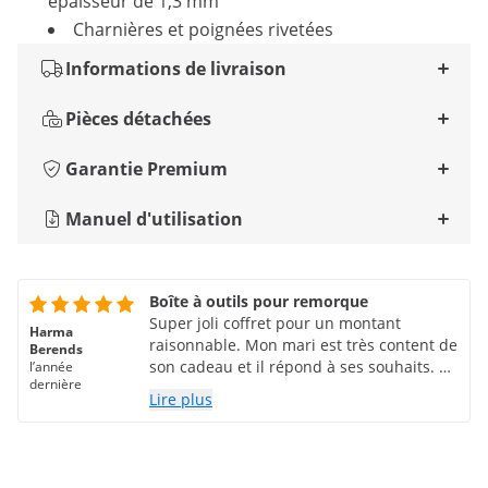
épaisseur de 1,3 mm
Charnières et poignées rivetées
Informations de livraison
Pièces détachées
Garantie Premium
Manuel d'utilisation
Boîte à outils pour remorque
Super joli coffret pour un montant
Harma
raisonnable. Mon mari est très content de
Berends
son cadeau et il répond à ses souhaits. Y
l’année
dernière
compris la serrure. J'ai été bien informé
Lire plus
du processus de commande.
Recommandé pour les autres parties
intéressées