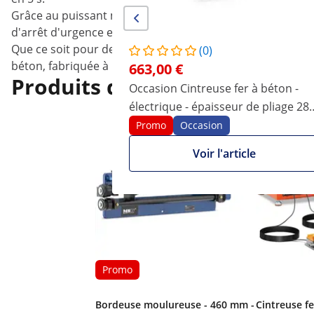
Grâce au puissant moteur 1600 - 2000 W, vous pouvez trava
d'arrêt d'urgence et contribue ainsi à la sécurité au travai
Que ce soit pour des installations en usine, installation d
(0)
béton, fabriquée à partir de matériaux massifs. Cependa
663,00 €
Produits qui pourraient auss
Occasion Cintreuse fer à béton -
électrique - épaisseur de pliage 28
mm - 0 - 90°
Promo
Occasion
Voir l'article
Promo
Bordeuse moulureuse - 460 mm -
Cintreuse fe