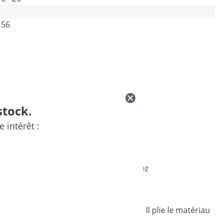
56
stock.
 intérêt :
trique est indispensable si vous façonnez
n site de production.
e 6 - 25 mm avec précision et rapidité. Il plie le matériau