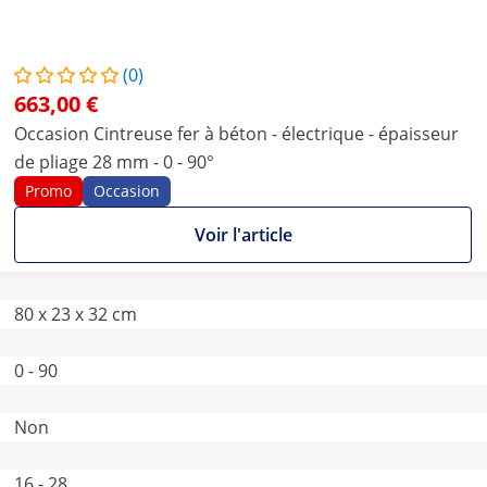
(0)
663,00 €
Occasion Cintreuse fer à béton - électrique - épaisseur
de pliage 28 mm - 0 - 90°
Promo
Occasion
Voir l'article
80 x 23 x 32 cm
0 - 90
Non
16 - 28