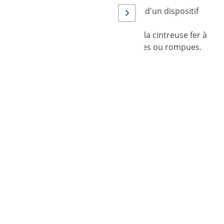
se fer à béton. L'appareil est équipé d'un dispositif
ain l'acier dont vous avez besoin avec la cintreuse fer à
ièces ne risquent pas d’être endommagées ou rompues.