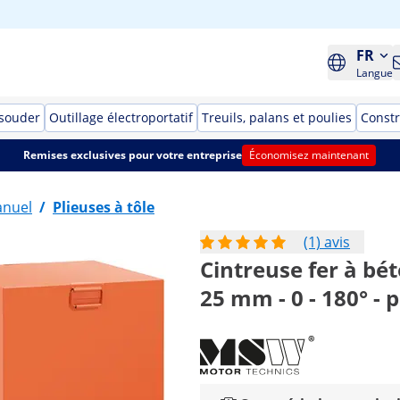
FR
Langue
 souder
Outillage électroportatif
Treuils, palans et poulies
Constr
Remises exclusives pour votre entreprise
Économisez maintenant
anuel
/
Plieuses à tôle
(1) avis
Cintreuse fer à bét
25 mm - 0 - 180° - 