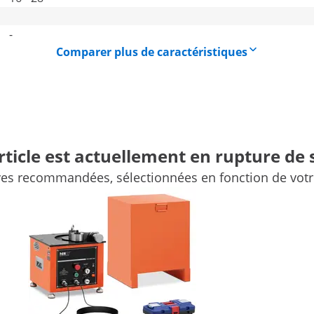
-
Comparer plus de caractéristiques
rticle est actuellement en rupture de 
ves recommandées, sélectionnées en fonction de votre
ionnelle
éal pour plier l'acier doux. Cette cintreuse fer à béton élec
importantes courbures dans un atelier, un garage ou sur u
 d'arrêt d'urgence
0 - 180 °. La cintreuse peut traiter l'acier dans une plage d