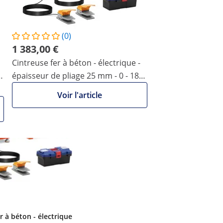
iller rapidement et efficacement avec cette robuste Cintreu
l.
e chauffages ou en tant que bricoleur : pliez en un tour de m
(0)
nt, l’outil compact exerce une pression si douce que les p
1 383,00 €
i vous intéresser…
Cintreuse fer à béton - électrique -
épaisseur de pliage 25 mm - 0 - 180°
- 2 pédales
Voir l'article
r à béton - électrique