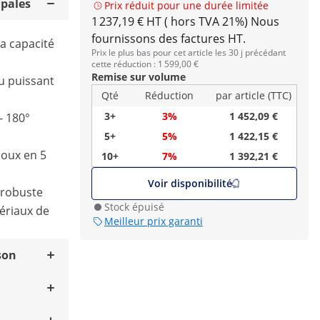
ipales
Prix réduit pour une durée limitée
1 237,19 € HT ( hors TVA 21%)
Nous
fournissons des factures HT.
sa capacité
Prix le plus bas pour cet article les 30 j précédant
cette réduction : 1 599,00 €
Remise sur volume
u puissant
Qté
Réduction
par article (TTC)
3+
3%
1 452,09 €
- 180°
5+
5%
1 422,15 €
 doux en 5
10+
7%
1 392,21 €
Voir disponibilité
 robuste
Stock épuisé
tériaux de
Meilleur prix garanti
son