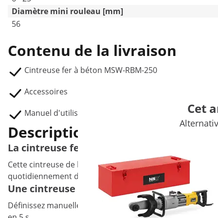
Diamètre mini rouleau [mm]
56
Contenu de la livraison
Cintreuse fer à béton MSW-RBM-250
Accessoires
Cet a
Manuel d'utilisation
Alternati
Description du produit
La cintreuse fer à béton électrique profess
Cette cintreuse de la gamme d'outillage MSW est l'outil id
quotidiennement des pièces d’ouvrage sur mesure avec d’
Une cintreuse fer à béton de MSW avec cran
Définissez manuellement l'angle de cintrage souhaité entre 
en 5 s.