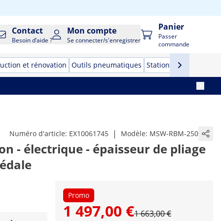
Panier
Contact
Mon compte
Passer
Besoin d’aide ?
Se connecter/s'enregistrer
commande
uction et rénovation
Outils pneumatiques
Stations de soudage
|
Numéro d'article:
EX10061745
Modèle:
MSW-RBM-250
on - électrique - épaisseur de pliage
pédale
Promo
1 497,00 €
1 663,00 €