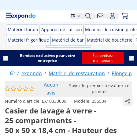
FR
Matériel forain
Appareil de cuisson
Mobilier de cuisine prof
Matériel frigorifique
Matériel de bar
Matériel de boucherie
Remises exclusives pour votre
Économisez
entreprise
maintenant
/
expondo
/
Matériel de restauration
/
Plonge pro
Aucun
Soyez le premier à évaluer ce
produit
avis
|
Numéro d'article:
EX10330039
Modèle:
25S534
Casier de lavage à verre -
25 compartiments -
50 x 50 x 18,4 cm - Hauteur des