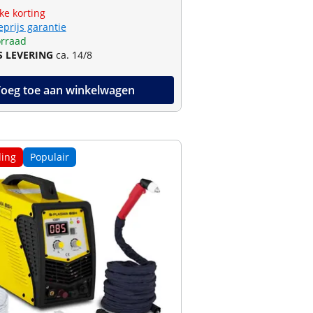
jke korting
eprijs garantie
rraad
S LEVERING
ca. 14/8
oeg toe aan winkelwagen
ing
Populair