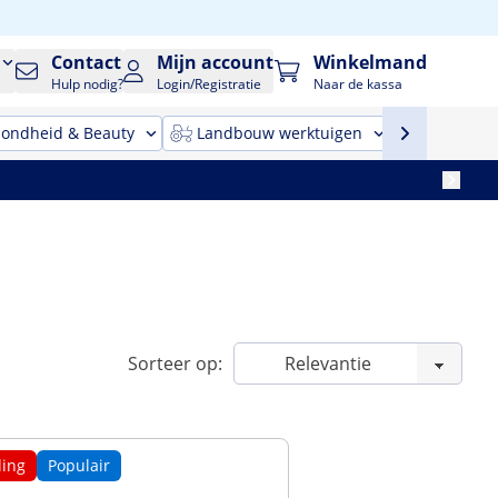
Contact
Mijn account
Winkelmand
Hulp nodig?
Login/Registratie
Naar de kassa
ondheid & Beauty
Landbouw werktuigen
Reinigin
Sorteer op:
ing
Populair