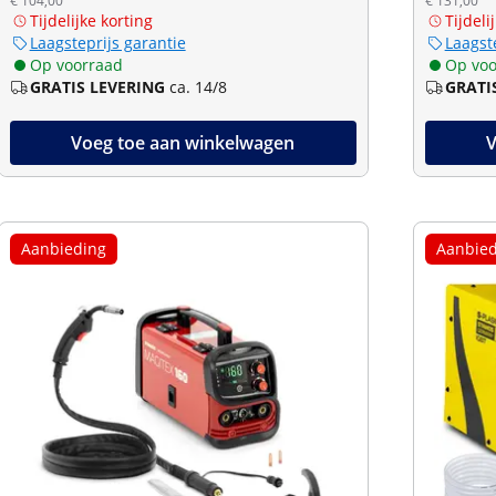
€ 104,00
€ 131,00
Tijdelijke korting
Tijdeli
Laagsteprijs garantie
Laagst
Op voorraad
Op voo
GRATIS LEVERING
ca. 14/8
GRATI
Voeg toe aan winkelwagen
V
Aanbieding
Aanbied