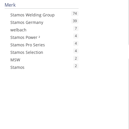
Merk
74
Stamos Welding Group
39
Stamos Germany
7
welbach
4
Stamos Power ²
4
Stamos Pro Series
4
Stamos Selection
2
MSW
2
Stamos