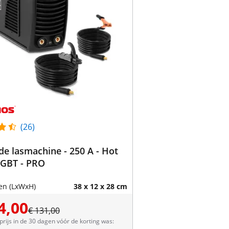
(26)
de lasmachine - 250 A - Hot
 IGBT - PRO
en (LxWxH)
38 x 12 x 28 cm
4,00
€ 131,00
prijs in de 30 dagen vóór de korting was: