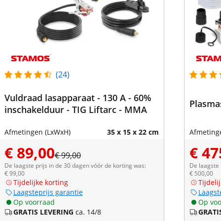
(24)
Vuldraad lasapparaat - 130 A - 60%
Plasmas
inschakelduur - TIG Liftarc - MMA
Afmetingen (LxWxH)
35 x 15 x 22 cm
Afmeting
€ 89,00
€ 47
€ 99,00
De laagste prijs in de 30 dagen vóór de korting was:
De laagste 
€ 99,00
€ 500,00
Tijdelijke korting
Tijdeli
Laagsteprijs garantie
Laagst
Op voorraad
Op voo
GRATIS LEVERING
ca. 14/8
GRATI