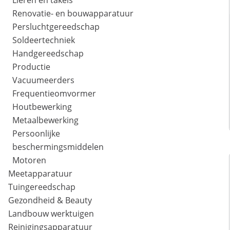
Lieren en takels
Renovatie- en bouwapparatuur
Persluchtgereedschap
Soldeertechniek
Handgereedschap
Productie
Vacuumeerders
Frequentieomvormer
Houtbewerking
Metaalbewerking
Persoonlijke
beschermingsmiddelen
Motoren
Meetapparatuur
Tuingereedschap
Gezondheid & Beauty
Landbouw werktuigen
Reinigingsapparatuur