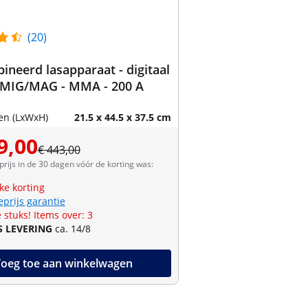
(20)
neerd lasapparaat - digitaal
- MIG/MAG - MMA - 200 A
en (LxWxH)
21.5 x 44.5 x 37.5 cm
9,00
€ 443,00
prijs in de 30 dagen vóór de korting was:
jke korting
eprijs garantie
 stuks! Items over: 3
S LEVERING
ca. 14/8
oeg toe aan winkelwagen