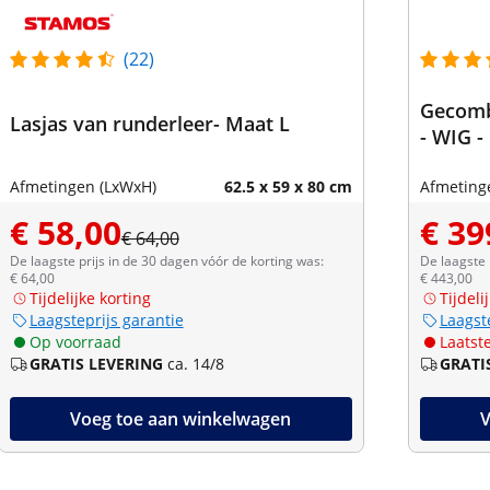
(22)
Gecombi
Lasjas van runderleer- Maat L
- WIG 
Afmetingen (LxWxH)
62.5 x 59 x 80 cm
Afmeting
€ 58,00
€ 39
€ 64,00
De laagste prijs in de 30 dagen vóór de korting was:
De laagste 
€ 64,00
€ 443,00
Tijdelijke korting
Tijdeli
Laagsteprijs garantie
Laagst
Op voorraad
Laatste
GRATIS LEVERING
ca. 14/8
GRATI
Voeg toe aan winkelwagen
V