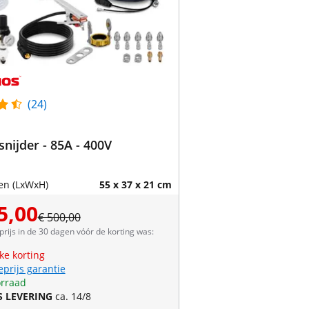
(24)
nijder - 85A - 400V
en (LxWxH)
55 x 37 x 21 cm
5,00
€ 500,00
prijs in de 30 dagen vóór de korting was:
jke korting
eprijs garantie
rraad
S LEVERING
ca. 14/8