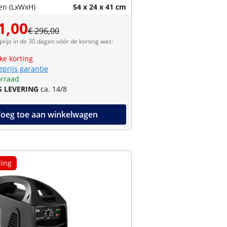
en (LxWxH)
54 x 24 x 41 cm
1,00
€ 296,00
prijs in de 30 dagen vóór de korting was:
jke korting
eprijs garantie
rraad
S LEVERING
ca. 14/8
oeg toe aan winkelwagen
ing