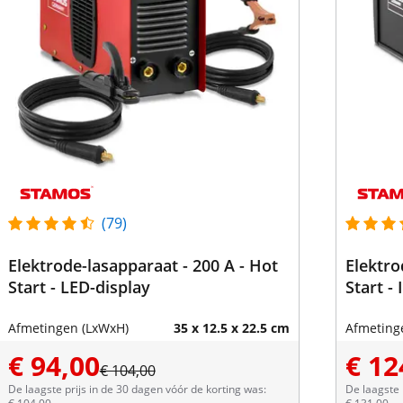
(79)
Elektrode-lasapparaat - 200 A - Hot
Elektro
Start - LED-display
Start -
Afmetingen (LxWxH)
35 x 12.5 x 22.5 cm
Afmeting
€ 94,00
€ 12
€ 104,00
De laagste prijs in de 30 dagen vóór de korting was:
De laagste 