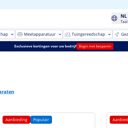
NL
Taal
chap
Meetapparatuur
Tuingereedschap
Gez
Exclusieve kortingen voor uw bedrijf
Begin met besparen
araten
Aanbieding
Populair
Aanbied