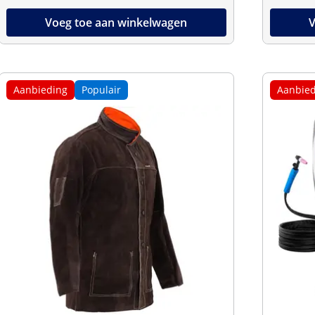
Voeg toe aan winkelwagen
V
Aanbieding
Populair
Aanbied