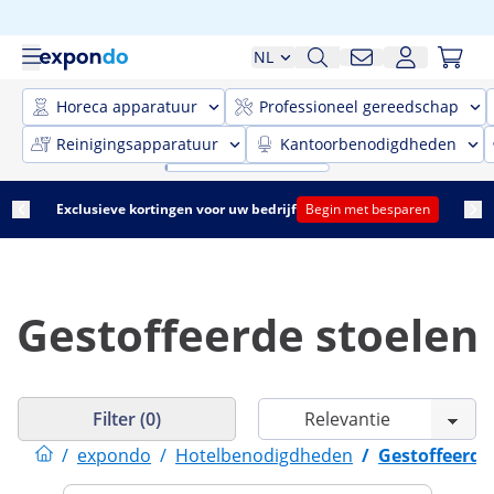
NL
Horeca apparatuur
Professioneel gereedschap
Reinigingsapparatuur
Kantoorbenodigdheden
Exclusieve kortingen voor uw bedrijf
Begin met besparen
Gestoffeerde stoelen
Filter (0)
/
expondo
/
Hotelbenodigdheden
/
Gestoffeerde