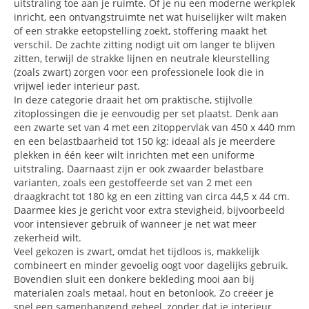
uitstraling toe aan je ruimte. Of je nu een moderne werkplek
inricht, een ontvangstruimte net wat huiselijker wilt maken
of een strakke eetopstelling zoekt, stoffering maakt het
verschil. De zachte zitting nodigt uit om langer te blijven
zitten, terwijl de strakke lijnen en neutrale kleurstelling
(zoals zwart) zorgen voor een professionele look die in
vrijwel ieder interieur past.
In deze categorie draait het om praktische, stijlvolle
zitoplossingen die je eenvoudig per set plaatst. Denk aan
een zwarte set van 4 met een zitoppervlak van 450 x 440 mm
en een belastbaarheid tot 150 kg: ideaal als je meerdere
plekken in één keer wilt inrichten met een uniforme
uitstraling. Daarnaast zijn er ook zwaarder belastbare
varianten, zoals een gestoffeerde set van 2 met een
draagkracht tot 180 kg en een zitting van circa 44,5 x 44 cm.
Daarmee kies je gericht voor extra stevigheid, bijvoorbeeld
voor intensiever gebruik of wanneer je net wat meer
zekerheid wilt.
Veel gekozen is zwart, omdat het tijdloos is, makkelijk
combineert en minder gevoelig oogt voor dagelijks gebruik.
Bovendien sluit een donkere bekleding mooi aan bij
materialen zoals metaal, hout en betonlook. Zo creëer je
snel een samenhangend geheel, zonder dat je interieur