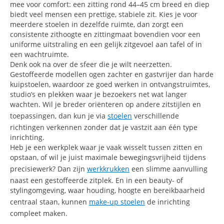
mee voor comfort: een zitting rond 44–45 cm breed en diep
biedt veel mensen een prettige, stabiele zit. Kies je voor
meerdere stoelen in dezelfde ruimte, dan zorgt een
consistente zithoogte en zittingmaat bovendien voor een
uniforme uitstraling en een gelijk zitgevoel aan tafel of in
een wachtruimte.
Denk ook na over de sfeer die je wilt neerzetten.
Gestoffeerde modellen ogen zachter en gastvrijer dan harde
kuipstoelen, waardoor ze goed werken in ontvangstruimtes,
studio’s en plekken waar je bezoekers net wat langer
wachten. Wil je breder oriënteren op andere zitstijlen en
toepassingen, dan kun je via
stoelen
verschillende
richtingen verkennen zonder dat je vastzit aan één type
inrichting.
Heb je een werkplek waar je vaak wisselt tussen zitten en
opstaan, of wil je juist maximale bewegingsvrijheid tijdens
precisiewerk? Dan zijn
werkkrukken
een slimme aanvulling
naast een gestoffeerde zitplek. En in een beauty- of
stylingomgeving, waar houding, hoogte en bereikbaarheid
centraal staan, kunnen
make-up stoelen
de inrichting
compleet maken.